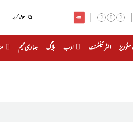
تلاش کریں
سٹوریز
انٹرٹینٹمنٹ
ادب
بلاگ
ہماری ٹیم
مز