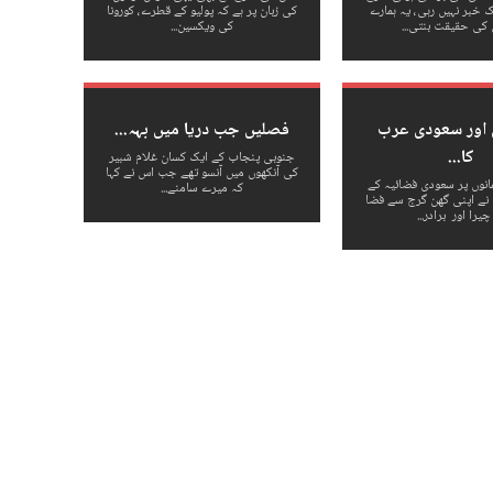
خبر نہیں رہی، یہ ہمارے
کی زبان پر ہے کہ پولیو کے قطرے، کورونا
 کی حقیقت بنتی...
کی ویکسین...
 اور سعودی عرب
فصلیں جب دریا میں بہہ...
کا...
جنوبی پنجاب کے ایک کسان غلام شبیر
کی آنکھوں میں آنسو تھے جب اس نے کہا
نوں پر سعودی فضائیہ کے
کہ میرے سامنے...
روں نے اپنی گھن گرج سے فضا
چیرا اور برادر...