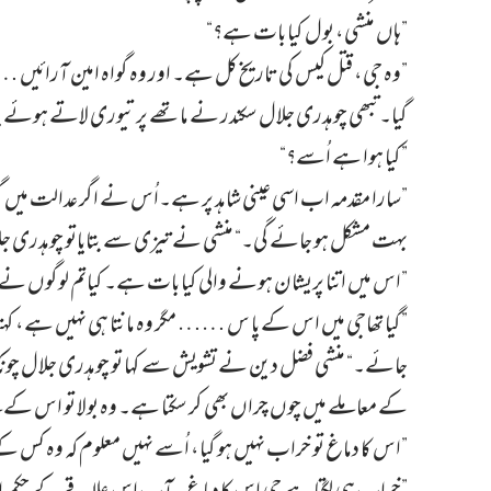
”ہاں منشی، بول کیا بات ہے؟“
”وہ جی، قتل کیس کی تاریخ کل ہے۔ اور وہ گواہ امین آرائیں 
گیا۔ تبھی چوہدری جلال سکندر نے ماتھے پر تیوری لاتے ہوئے پ
”کیا ہوا ہے اُسے؟“
”سارا مقدمہ اب اسی عینی شاہد پر ہے۔اُس نے اگر عدالت میں
بہت مشکل ہو جائے گی۔“ منشی نے تیزی سے بتایاتو چوہدری ج
”اس میں اتنا پریشان ہونے والی کیا بات ہے۔ کیاتم لوگوں نے 
”گیا تھاجی میں اس کے پا س …… مگر وہ مانتا ہی نہیں ہے، کہت
جائے۔“ منشی فضل دین نے تشویش سے کہا تو چوہدری جلال چونک گیا
کے معاملے میں چوں چراں بھی کر سکتا ہے۔ وہ بولا تو اس کے 
”اس کا دماغ تو خراب نہیں ہو گیا، اُسے نہیں معلوم کہ وہ ک