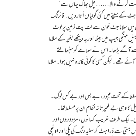
 ہمت کرنے والا…… چل بھاگ یہاں سے“
جٹ کے سینے میں کئی گولیاں اُتار دیں۔ فائرنگ
محوں میں سلاما جٹ خون سے لت پت زمین پر لوٹ
ل مہنگی جیپ میں بیٹھا اور یہ دیکھے بغیر کے سلاما
ی سے آگے بڑھا۔ اس نے سلامے کو سنبھالتے
ئے تھے۔ لیکن کسی کا کوئی فائدہ نہیں ہوا۔ سلاما
ارانہ تسلط کے تحت مجبور، بے بس اور بے کس لوگ۔
یل کا وہی بے غیرتانہ نظام ان پر مسلط تھا۔
ہیں تھی۔ ایک طرف غریب کسانوں، مزدوروں اور
بستی سے ذرا ہٹ کر سفید رنگ کی پکی اور اونچی