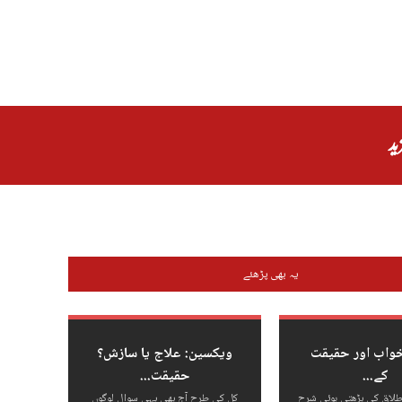
ید
یہ بھی پڑھئے
خواب اور حقیقت
ویکسین: علاج یا سازش؟
کے...
حقیقت...
طلاق کی بڑھتی ہوئی شرح
کل کی طرح آج بھی یہی سوال لوگوں