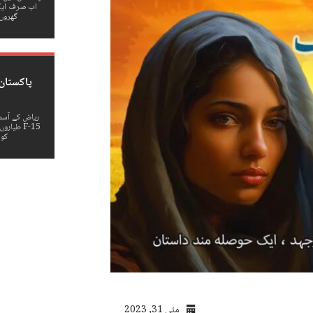
اب صرف ایک 
گھروں
پاکستان
ریاض کے آسما
F-15 طیا
کو 
مئی 31, 2023