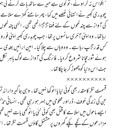
”بکواس نہ کر اوئے، تو کون ہے میرے ساتھ بات کرنے کی
چوہدری کبیر نے انتہائی غصے میں کہا، پھر سامنے کھڑے سلامے 
کی آواز سے چند لمحوں کے لئے فضا تڑ تڑا اٹھی تھی۔ انہی چند ل
رہا تھا۔ وہ اپنی آخری سانسوں پر تھا، جب چوہدری کبیر اپنی فور وہی
کس قدر تڑپ رہا ہے۔ وہ وہاں سے چلا گیا۔ امین ارائیں جلد
ہوئے شور مچانا شروع کر دیا۔ فائرنگ کی آواز سے لوگ باہر نکل آ
جٹ اس دنیا کو چھوڑ کر جا چکا تھا۔
××××××××××
قسمت نگر کا مقدر بھی کوئی نیا یا انوکھا نہیں تھا۔ وہی جاگیرد
جن کی زندگی خوف، ڈر اور محکومی میں بسر ہو رہی تھی۔ انسانی تذل
ایسے ماحول میں سلامے کا قتل بھی کوئی نئی یا انوکھی بات ن
مزارعوں کے کچے پکے گھروں پر مشتمل گاؤں قسمت نگر تھا۔ اس 