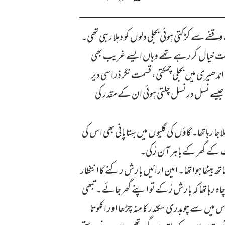
ے سے کڑکتی ہوئی بجلی دلوں کو دہلا رہی تھی۔
مت خیال کر رہے تھے وہاں ایسے غریب بھی
ندھیری میں بجلی چمکتی، قسمت نگر ذرا سی دیر
 جیسے نسل در نسل چلتی ہوئی ان کے مقدر کی
رہا تھا۔ گاؤں کی گلیوں میں بہتا پانی بھی اس کی
 کے گھر کے باہر آن رُکی۔
بیٹھا ہوا تھا۔ امین ارائیں بارش رکنے کا انتظار
چاہ رہا تھا کہ بارش رُکے تو اپنے گھر جائے۔ تبھی
یں سے چوہدری سکندر کا منہ چڑھا اور اکلوتا