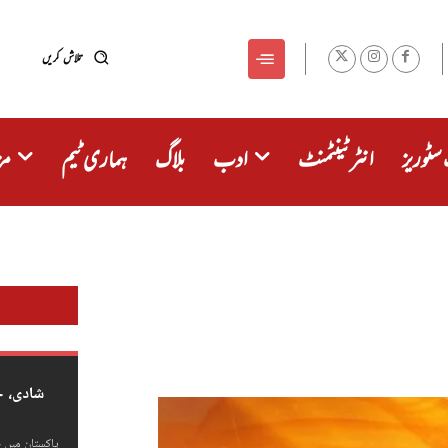
تلاش کریں
سٹوریز
انٹرٹینٹمنٹ
ادب
بلاگ
ہماری ٹیم
مز
شادی، 
پاکستان میں 