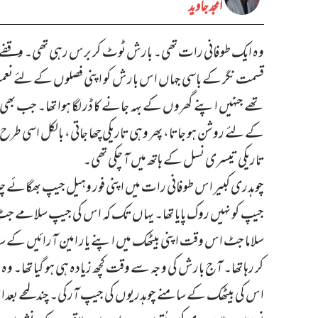
امجد جاوید
وہ ایک طوفانی رات تھی۔ بارش ٹوٹ کر برس رہی تھی۔ وقفے وقف
قسمت نگر کے باسی جہاں اس بارش کو اپنی فصلوں کے لئے نع
تھے جنہیں اپنے گھروں کے بہہ جانے کا ڈر لگا ہوا تھا۔ جب بھی ا
کے لئے روشن ہو جاتا، پھر وہی تاریکی چھا جاتی، بالکل اسی طرح
تاریکی تیسری نسل کے ہاتھ میں آ چکی تھی۔
چوہدری کبیر اس طوفانی رات میں اپنی فور وہیل جیپ بھگائے چلا جا 
جیپ کو نہیں روک پایا تھا۔ یہاں تک کہ اس کی جیپ سلامے جٹ
سلاما جٹ اس وقت اپنی بیٹھک میں اپنے یار امین آرائیں کے ساتھ 
کر رہا تھا۔ آج بارش کی وجہ سے وقت کچھ زیادہ ہی ہو گیا تھا۔ وہ 
اس کی بیٹھک کے سامنے چوہدریوں کی جیپ آرکی۔ چند لمحے بعداس م