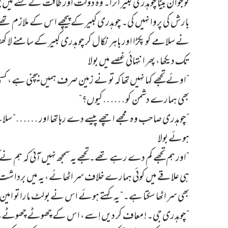
نوجوان بیٹا چوہدری کبیر اُترا۔ وہ دولت اور طاقت کے نشے میں
بارش کی پروا نہیں کی۔ چوہدری کبیر کے پیچھے اس کے ملازم تھے۔
نے سلامے کو پکڑا اور باہر نکال کر چوہدری کبیر کے سامنے لا
تک دیکھا، پھر انتہائی غصے میں بولا
”اوئے تجھے کہا نہیں تھا کہ تو نے زمین صرف ہمیں بیچنی ہے، کس
بھی ہمارے دشمن کو……کیوں؟“
”چوہدری صاحب وہ مجھے اچھے پیسے دے رہا تھا اور ……“ سلامے ن
ہوئے بولا
”اور ہم تجھے کم دے رہے تھے۔تجھے یہ سمجھ نہیں آئی کہ ہم نے 
ہی علاقے میں کوئی ہمارے خلاف سر اٹھائے، یہ میں برداشت 
بھی سر اٹھا سکتا ہے۔“ یہ کہتے ہوئے اس نے بولٹ مارا تو امی
”چوہدری جی۔! معاف کر دیں اِسے، اس کے چھوٹے چھوٹے 