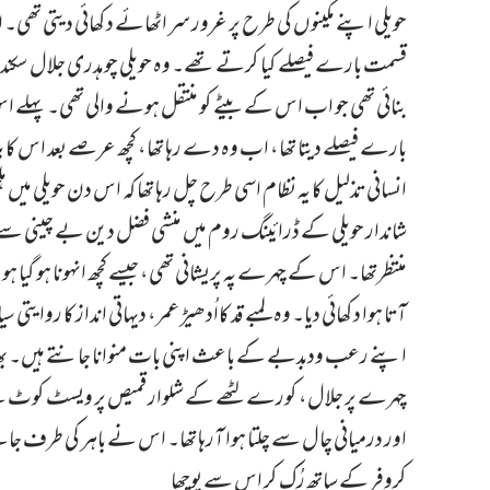
حویلی اپنے مکینوں کی طرح پر غرور سر اٹھائے دکھائی دیتی تھی۔
قسمت بارے فیصلے کیا کرتے تھے۔ وہ حویلی چوہدری جلال سکند
بنائی تھی جو اب اس کے بیٹے کو منتقل ہونے والی تھی۔ پہلے ا
بارے فیصلے دیتا تھا، اب وہ دے رہا تھا، کچھ عرصے بعد اس کا بیٹ
انسانی تذلیل کا یہ نظام اسی طرح چل رہا تھا کہ اس دن حویلی میں ہ
شاندار حویلی کے ڈرائینگ روم میں منشی فضل دین بے چینی سے ٹہل
منتظرتھا۔ اس کے چہرے پہ پریشانی تھی، جیسے کچھ انہونا ہو گیا ہو
آتا ہوا دکھائی دیا۔ وہ لمبے قد کااُدھیڑ عمر، دیہاتی انداز کا روایت
اپنے رعب ودبدبے کے باعث اپنی بات منوانا جانتے ہیں۔ ب
چہرے پر جلال، کورے لٹھے کے شلوار قمیص پر ویسٹ کوٹ پہنے
اور درمیانی چال سے چلتا ہوا آرہا تھا۔ اس نے باہر کی طرف ج
کروفر کے ساتھ رُک کر اس سے پوچھا