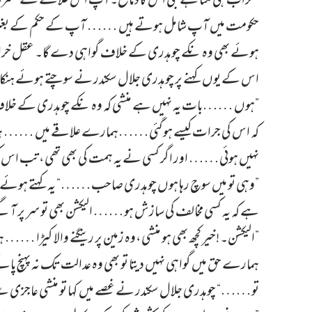
”خراب ہی لگتا ہے جی اس کا دماغ۔آپ اس علاقے کے حکمرا
حکومت میں آپ شامل ہوتے ہیں …… آپ کے حکم کے بغیر یہا
ہوئے بھی وہ نکے چوہدری کے خلاف گواہی دے گا۔ عقل خرا
اس کے یوں کہنے پر چوہدری جلال سکندر نے سوچتے ہوئے ہنکارا بھ
”ہوں ……بات یہ نہیں ہے منشی کہ وہ نکے چوہدری کے خلاف گو
کہ اس کی جرات کیسے ہوگئی……ہمارے علاقے میں …… ہمار
نہیں ہوئی…… اور اگر کسی نے یہ ہمت کی بھی تھی، تب اس کی
”وہی تو میں سوچ رہا ہوں چوہدری صاحب……“ یہ کہتے ہوئے اس
ہے کہ یہ کسی مخالف کی سازش ہو…… الیکشن بھی تو سر پر آگئ
”الیکشن۔!خیر کچھ بھی ہو منشی،وہ زمین پر رینگنے والا کیڑا 
ہمارے حق میں گواہی نہیں دیتا تو بھی وہ عدالت تک نہ پہنچ پ
تو……“ چوہدری جلال سکندر نے غصے میں کہا تو منشی عاجزی سے