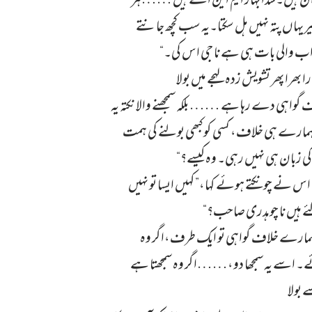
ن ہیں۔سدا بہار ایم این اے ہیں ……ہر
ں پتہ نہیں ہل سکتا۔یہ سب کچھ جانتے
ب والی بات ہی ہے نا جی اس کی۔“
را پھر تشویش زدہ لہجے میں بولا
اہی دے رہا ہے …… بلکہ سمجھنے والا نکتہ یہ
ے ہی خلاف، کسی کو کبھی بولنے کی ہمت
 زبان ہی نہیں رہی۔ وہ کیسے؟“
 نے چونکتے ہوئے کہا،”کہیں ایسا تو نہیں
ے ہیں نا چوہدری صاحب؟“
…… ہمارے خلاف گواہی تو ایک طرف،اگر وہ
ائے۔ اسے یہ سمجھا دو،……اگر وہ سمجھتا ہے
 بولا