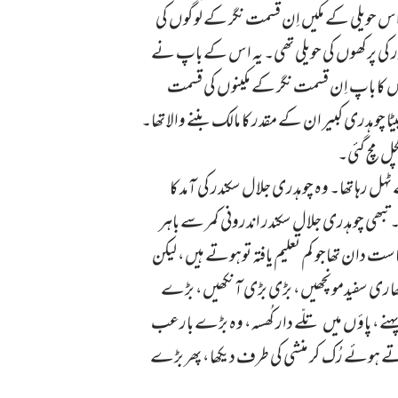
 اس حویلی کے مکیں اِن قسمت نگر کے لوگوں کی
ر کی پرکھوں کی حویلی تھی۔ یہ اس کے باپ نے
س کا باپ اِن قسمت نگر کے مکینوں کی قسمت
ا چوہدری کبیر ان کے مقدر کا مالک بننے والا تھا۔
لچل مچ گئی۔
 رہا تھا۔ وہ چوہدری جلال سکندر کی آمد کا
۔ تبھی چوہدری جلال سکندر اندرونی کمر سے باہر
ی سیاست دان تھاجو کم تعلیم یافتہ توہوتے ہیں، لیکن
ھاری سفیدمونچھیں، بڑی بڑی آنکھیں، بڑے
، پاؤں میں تلّے دار کُھسہ، وہ بڑے بارعب
اتے ہوئے رُک کر منشی کی طرف دیکھا، پھر بڑے