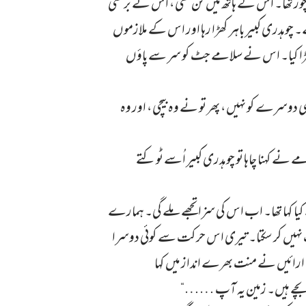
 چُور تھا۔ اس کے ہاتھ میں گن تھی، اس نے برستی
 چوہدری کبیر باہر کھڑا رہا اور اس کے ملازموں
 کھڑا کیا۔ اس نے سلامے جٹ کو سر سے پاؤں
ی دوسرے کو نہیں، پھر تو نے وہ بیچی، اور وہ
ے کہنا چاہا تو چوہدری کبیر اُسے ٹوکتے
کیا کہا تھا۔ اب اس کی سزا تجھے ملے گی۔ ہمارے
نہیں کر سکتا۔ تیری اس حرکت سے کوئی دوسرا
ن ارائیں نے منت بھرے انداز میں کہا
بچے ہیں۔ زمین یہ آپ ……“