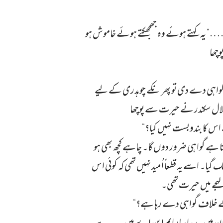
……“ یہ کہتے ہوئے وہ جھجھکتے ہوئے خاموش ہو
وچھا
 گواہی دے دی تو پھر نکے چوہدری کے لیے
لال سکندر نے حیرت سے پوچھا
اس کا بندوبست نہیں کیا؟“
ا ہے گواہی ضرور دوں گا۔ چاہے کچھ بھی ہو
۔ اسے یہ قطعاً اُ مید نہیں تھی کہ کوئی اس
لہجے میں حیرت تھی۔
س کے خلاف گواہی دے رہا ہے؟“