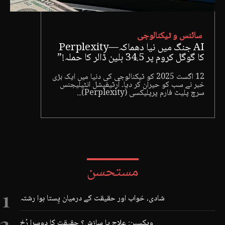
سائنس و ٹیکنالوجی
AI جنگ میں نیا دھماکہ—Perplexity
کا گوگل کروم پر 34.5 بلین ڈالر کا حملہ!”
12 اگست 2025 کو ٹیکنالوجی کی دنیا میں ایک بڑی
خبر نے سب کو حیران کر دیا۔ آرٹیفیشل انٹیلیجنس
سرچ پلیٹ فارم پرپلیکسی (Perplexity)...
مستحسن
شادی، خواب اور حقیقت کے درمیان پِستا ہوا رشتہ
ویکسین: علاج یا سازش؟ حقیقت کا دوسرا رُخ