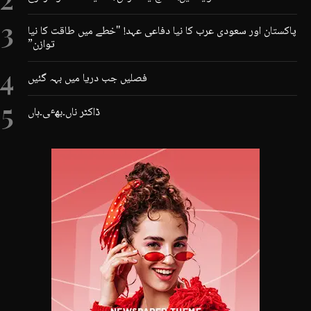
پاکستان اور سعودی عرب کا نیا دفاعی عہد! "خطے میں طاقت کا نیا
توازن”
فصلیں جب دریا میں بہہ گئیں
ڈاکٹر ناں۔بھٸ۔ہاں