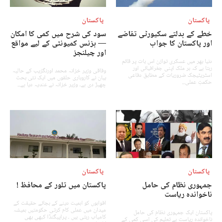
پاکستان
پاکستان
خطے کے بدلتے سکیورٹی تقاضے
سود کی شرح میں کمی کا امکان
اور پاکستان کا جواب
— بزنس کمیونٹی کے لیے مواقع
اور چیلنجز
دنیا بھر میں عسکری توازن اس بات پر قائم
رہتا ہے کہ ہر ملک اپنی جغرافیائی اور
وفاقی وزیر خزانہ محمد اورنگزیب کے حالیہ
اسٹریٹیجک ضروریات کے مطابق دفاعی
بیان نے کاروباری حلقوں میں ایک نئی بحث
حکمتِ عملی...
چھیڑ دی ہے۔ وزیر خزانہ نے عندیہ دیا ہے...
پاکستان
پاکستان
جمہوری نظام کی حامل
پاکستان میں تلور کے محافظ !
ناخواندہ ریاست
افواہوں کو اہمیت دینے کے بجائے حقیقت کے
میدان میں عملی کام کرتی حکومتیں ہمیشہ
پاکستان ایک جمہوری نظام کی حامل
کامیاب رہتی ہیں ۔ پراپیگنڈا کبھی بھی
ناخواندہ ریاست ہے تعلیم کی اسی کمی کے