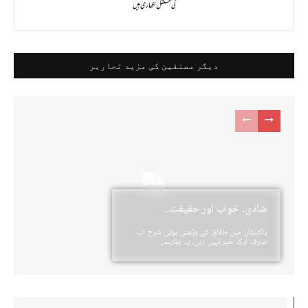
کی مستقل لکھاری ہیں
دیگر مصنفین کی مزید تحاریر
شادی، خواب اور حقیقت...
پاکستان میں طلاق کی بڑھتی ہوئی شرح اب
صرف ایک خبر نہیں رہی، یہ ہمارے...