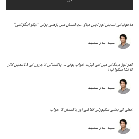
کر...
ماحولیاتی تبدیلی اور ذہنی دباؤ …پاکستان میں بڑھتی ہوئی "ایکو اینگزائٹی”
سید بدر سعید
کمر توڑ مہنگائی میں نئے کپڑے خواب ہوئے … پاکستانی تاجروں نے 511ملین ڈالر
کا لنڈا منگوا لیا !
سید بدر سعید
خطے کے بدلتے سکیورٹی تقاضے اور پاکستان کا جواب
سید بدر سعید