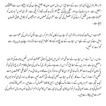
ڈائریکٹر جنرل پی ڈی ایم اے کے مطابق اس سال مون سون کا اسپیل پنجاب کی تاریخ کا سب سے چیلنجنگ
اسپیل ہے۔ دریائے چناب اور ستلج پر پانی کی سطح خطرناک حد تک تجاوز کر چکی ہے۔ فوری طورپرآبادیوں کو
محفوظ مقامات پر منتقل کرنے کی کوشش کی گئی ہے مگر ان کی فصلوں اور مویشیوں کو ناقابل تلافی نقصان
پہنچا ہے۔
حکومت اس وقت کھانا اور دیگر اشیاء تو سیلاب زدگان کو فراہم کر رہی ہے لیکن کسانوں کی حکومت سے
اپیل ہے کہ ان کے لیے اس سیلاب کے بعد بیج اور کھاد کا انتظام کیا جائے تاکہ وہ اپنے پیروں پر پھر سے
کھڑے ہو سکیں۔
رواں برس آئے اس سیلاب نے معاشی بحرانوں میں ڈوبی پاکستانی معیشت کو مزید سنگیں حالات کی طرف
دھکیل دیا ہے ۔ ماہرین کے مطابق اگر اس بڑے پیمانے پر فوری کسانوں کی بحالی کا کام شروع نا کیا گیا تو
پاکستان کو ایک بہت خطرناک غذائی بحران کا بھی سامنا کرنا پڑے گا اور یہ غذائی عدم تحفظ ملکی معیشت پر بہت
سنگین اثرات مرتب کرے گا۔ کیونکہ یہ سیلاب محض ایک قدرتی آفت نہیں ہے بلکہ یہ ہماری ہی کوتاہیوں کا
ایک نتیجہ ہے، ہم دریاوں کے راستے روک چکے ہیں ،زمین کا غلط استعمال کر رہے ہیں ، درختوں کا کٹاو اور
آلودگی کی وجہ سے ماحولیاتی عدم توازن کا ہی نتیجہ یہ تباہی ہے جس کا خمیازہ ہم انسانی جانوں اور مال مویشوں کی
صورت میں چکا رہے ہیں۔