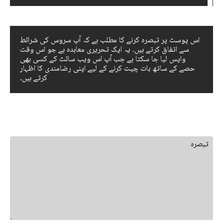
اس پوسٹ پر تبصرہ کرنے کا مطلب ہے کہ آپ سروس کی شرائط
سے اتفاق کرتے ہیں۔ یہ ایک تحریری معاہدہ ہے جو اس وقت
واپس لیا جا سکتا ہے جب آپ اس ویب سائٹ کے کسی بھی
حصے کے ساتھ بات چیت کرنے کے لیے اپنی رضامندی کا اظہار
کرتے ہیں۔
جواب چھوڑ دیں