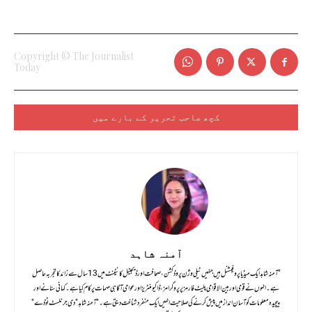
Copyright © The Journalist
Today
کچھ صاحب تحریر کے بارے میں
آمنہ شاہد
"آمنہ شاہد ایک میڈیا پروفیشنل ہیں جنہیں ٹیلی وژن پروڈکشن، صحافت اور ڈیجیٹل کانٹینٹ میں 13 سال سے زائد کا تجربہ حاصل
ہے۔ انہوں نے قومی اور بین الاقوامی پلیٹ فارمز پر پروگرامز، ڈاکیومنٹریز اور عوامی آگاہی مہمات پر کام کیا ہے۔ کہانی سنانے اور
پیچیدہ معلومات کو آسان انداز میں پیش کرنے کی صلاحیت انہیں ایک منفرد شناخت دیتی ہے۔"آمنہ شاہد" دی جرنلسٹ ٹوڈے"