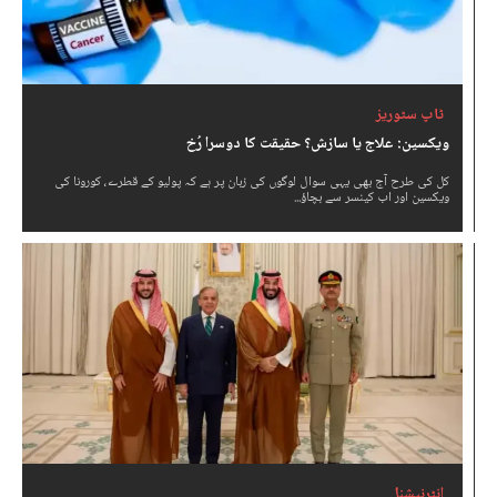
ٹاپ سٹوریز
ویکسین: علاج یا سازش؟ حقیقت کا دوسرا رُخ
کل کی طرح آج بھی یہی سوال لوگوں کی زبان پر ہے کہ پولیو کے قطرے، کورونا کی
ویکسین اور اب کینسر سے بچاؤ...
انٹرنیشنل