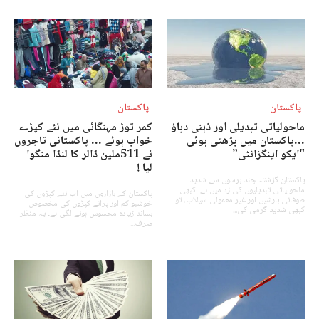
پاکستان
پاکستان
ماحولیاتی تبدیلی اور ذہنی دباؤ
کمر توڑ مہنگائی میں نئے کپڑے
…پاکستان میں بڑھتی ہوئی
خواب ہوئے … پاکستانی تاجروں
"ایکو اینگزائٹی”
نے 511ملین ڈالر کا لنڈا منگوا
لیا !
پاکستان گزشتہ چند برسوں سے شدید
ماحولیاتی تبدیلیوں کی زد میں ہے۔ کبھی
پاکستان کے بازاروں میں اب نئے کپڑوں کی
طوفانی بارشیں اور غیر معمولی سیلاب، تو
خوشبو کم اور پرانے کپڑوں کی مخصوص
کبھی شدید گرمی کی...
بساند زیادہ محسوس ہونے لگی ہے۔ یہ منظر
صرف...