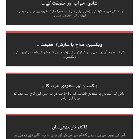
شادی، خواب اور حقیقت کے...
پاکستان میں طلاق کی بڑھتی ہوئی شرح اب صرف ایک خبر نہیں رہی، یہ ہمارے
گھروں کی حقیقت بنتی...
ویکسین: علاج یا سازش؟ حقیقت...
کل کی طرح آج بھی یہی سوال لوگوں کی زبان پر ہے کہ پولیو کے قطرے، کورونا کی
ویکسین...
پاکستان اور سعودی عرب کا...
ریاض کے آسمانوں پر سعودی فضائیہ کے F-15 طیاروں نے اپنی گھن گرج سے فضا کو
چیرا اور برادر...
ڈاکٹر ناں۔بھٸ۔ہاں
اس کی بچپن سے ہی باتونی گفتگو سے اس کے گھر والے اندازے لگاتے تھے یہ بڑی ہو