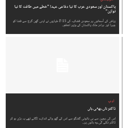
پاکستان اور سعودی عرب کا نیا دفاعی عہد! "خطے میں طاقت کا نیا
توازن”
ریاض کے آسمانوں پر سعودی فضائیہ کے F-15 طیاروں نے اپنی گھن گرج سے فضا کو
چیرا اور برادر ملک پاکستان کے وزیر اعظم...
ادب
ڈاکٹر ناں۔بھٸ۔ہاں
اس کی بچپن سے ہی باتونی گفتگو سے اس کے گھر والے اندازے لگاتے تھے یہ بڑی ہو کر
ڈاکٹر نکلے گی۔وہ باتوں پر...