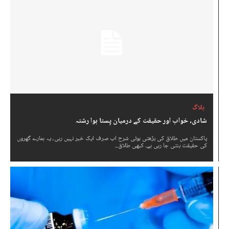
بلاگ
شادی، خواب اور حقیقت کے درمیان پِستا ہوا رشتہ
پاکستان میں طلاق کی بڑھتی ہوئی شرح اب صرف ایک خبر نہیں رہی، یہ ہمارے گھروں
کی حقیقت بنتی جا رہی ہے۔ کبھی طلاق...