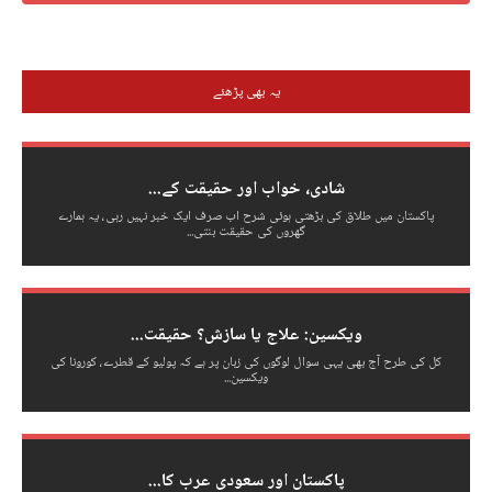
یہ بھی پڑھئے
شادی، خواب اور حقیقت کے...
پاکستان میں طلاق کی بڑھتی ہوئی شرح اب صرف ایک خبر نہیں رہی، یہ ہمارے
گھروں کی حقیقت بنتی...
ویکسین: علاج یا سازش؟ حقیقت...
کل کی طرح آج بھی یہی سوال لوگوں کی زبان پر ہے کہ پولیو کے قطرے، کورونا کی
ویکسین...
پاکستان اور سعودی عرب کا...