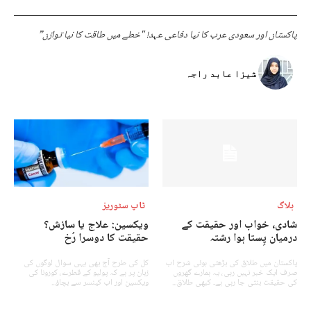
پاکستان اور سعودی عرب کا نیا دفاعی عہد! "خطے میں طاقت کا نیا توازن”
شیزا عابد راجہ
بلاگ
ٹاپ سٹوریز
شادی، خواب اور حقیقت کے
ویکسین: علاج یا سازش؟
درمیان پِستا ہوا رشتہ
حقیقت کا دوسرا رُخ
پاکستان میں طلاق کی بڑھتی ہوئی شرح اب
کل کی طرح آج بھی یہی سوال لوگوں کی
صرف ایک خبر نہیں رہی، یہ ہمارے گھروں
زبان پر ہے کہ پولیو کے قطرے، کورونا کی
کی حقیقت بنتی جا رہی ہے۔ کبھی طلاق...
ویکسین اور اب کینسر سے بچاؤ...