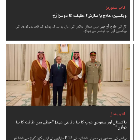
ٹاپ سٹوریز
ویکسین: علاج یا سازش؟ حقیقت کا دوسرا رُخ
کل کی طرح آج بھی یہی سوال لوگوں کی زبان پر ہے کہ پولیو کے قطرے، کورونا کی
ویکسین اور اب کینسر سے بچاؤ...
انٹرنیشنل
پاکستان اور سعودی عرب کا نیا دفاعی عہد! "خطے میں طاقت کا نیا
توازن”
ریاض کے آسمانوں پر سعودی فضائیہ کے F-15 طیاروں نے اپنی گھن گرج سے فضا کو