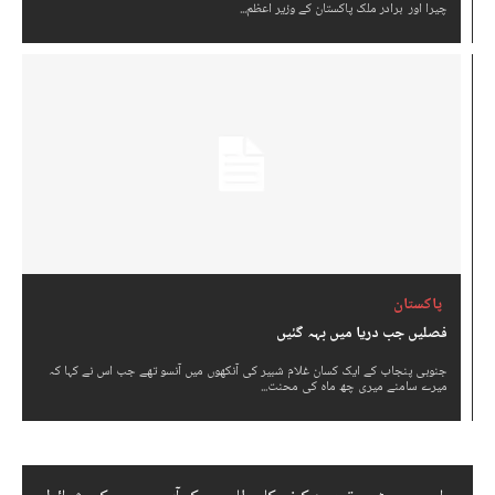
چیرا اور برادر ملک پاکستان کے وزیر اعظم...
پاکستان
فصلیں جب دریا میں بہہ گئیں
جنوبی پنجاب کے ایک کسان غلام شبیر کی آنکھوں میں آنسو تھے جب اس نے کہا کہ
میرے سامنے میری چھ ماہ کی محنت...