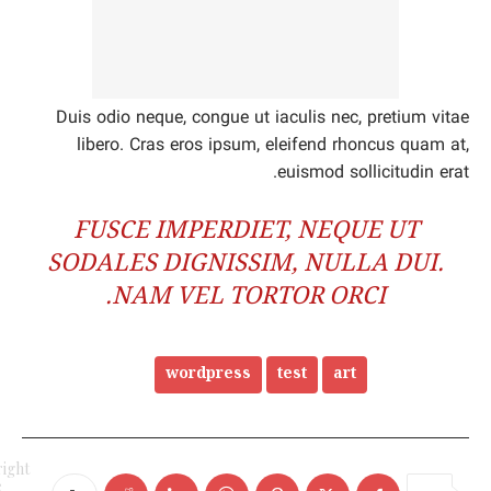
Duis odio neque, congue ut iaculis nec, pretium vitae
libero. Cras eros ipsum, eleifend rhoncus quam at,
euismod sollicitudin erat.
FUSCE IMPERDIET, NEQUE UT
SODALES DIGNISSIM, NULLA DUI.
NAM VEL TORTOR ORCI.
العلامات
art
test
wordpress
ight
e