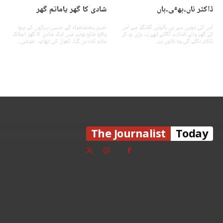
ڈاکٹر ناں۔بھٸ۔ہاں
شادی کا گھر یاماتم گھر
اس کی بچپن سے ہی باتونی گفتگو سے اس
خیبر پختونخواہ کے حسین پہاڑوں کے بیچ
کے گھر والے اندازے لگاتے تھے یہ بڑی ہو کر
واقع ضلع بونیر میں ایک شادی کا گھر اچانک
ڈاکٹر نکلے گی۔وہ باتوں پر...
ماتم کدہ بن گیا۔ ڈھول کی تھاپ، خوشی...
The Journalist
Today