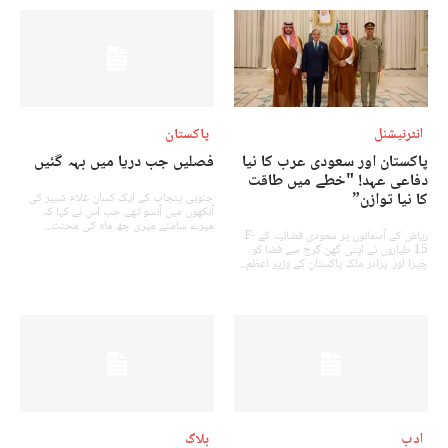
انٹرنیشنل
پاکستان
پاکستان اور سعودی عرب کا نیا
فصلیں جب دریا میں بہہ گئیں
دفاعی عہد! "خطے میں طاقت
کا نیا توازن”
جنوبی پنجاب کے ایک کسان غلام شبیر کی
آنکھوں میں آنسو تھے جب اس نے کہا کہ
میرے سامنے میری چھ ماہ کی محنت...
ریاض کے آسمانوں پر سعودی فضائیہ کے F-
15 طیاروں نے اپنی گھن گرج سے فضا کو
چیرا اور برادر ملک پاکستان کے وزیر اعظم...
ادب
بلاگ