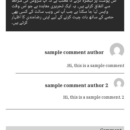
اس پوسٹ پر تبصرہ کرنے کا مطلب ہے کہ آپ سروس کی شرائط
سے اتفاق کرتے ہیں۔ یہ ایک تحریری معاہدہ ہے جو اس وقت
واپس لیا جا سکتا ہے جب آپ اس ویب سائٹ کے کسی بھی
حصے کے ساتھ بات چیت کرنے کے لیے اپنی رضامندی کا اظہار
کرتے ہیں۔
sample comment author
Hi, this is a sample comment.
sample comment author 2
Hi, this is a sample comment. 2
جواب چھوڑ دیں