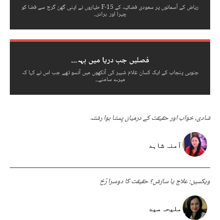
ریاض کے آسمانوں پر سعودی فضائیہ کے F-15 طیاروں نے اپنی گھن گرج سے فضا کو
چیرا اور برادر...
فصلیں جب دریا میں بہہ...
جنوبی پنجاب کے ایک کسان غلام شبیر کی آنکھوں میں آنسو تھے جب اس نے کہا کہ
میرے سامنے...
شادی، خواب اور حقیقت کے درمیان پِستا ہوا رشتہ
آمنہ شاہد
ویکسین: علاج یا سازش؟ حقیقت کا دوسرا رُخ
ملیحہ سید