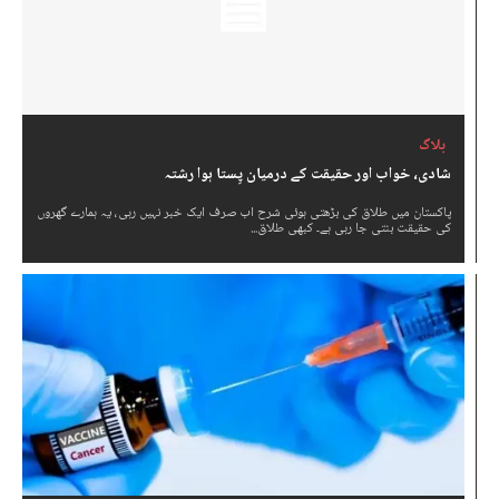
بلاگ
شادی، خواب اور حقیقت کے درمیان پِستا ہوا رشتہ
پاکستان میں طلاق کی بڑھتی ہوئی شرح اب صرف ایک خبر نہیں رہی، یہ ہمارے گھروں
کی حقیقت بنتی جا رہی ہے۔ کبھی طلاق...