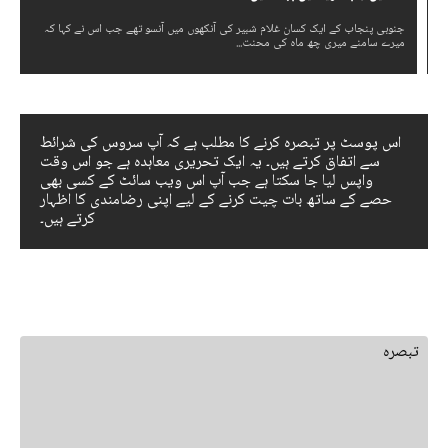
جنوبی پنجاب کے ایک کسان غلام شبیر کی آنکھوں میں آنسو تھے جب اس نے کہا کہ
میرے سامنے میری چھ ماہ کی محنت...
اس پوسٹ پر تبصرہ کرنے کا مطلب ہے کہ آپ سروس کی شرائط
سے اتفاق کرتے ہیں۔ یہ ایک تحریری معاہدہ ہے جو اس وقت
واپس لیا جا سکتا ہے جب آپ اس ویب سائٹ کے کسی بھی
حصے کے ساتھ بات چیت کرنے کے لیے اپنی رضامندی کا اظہار
کرتے ہیں۔
جواب چھوڑ دیں