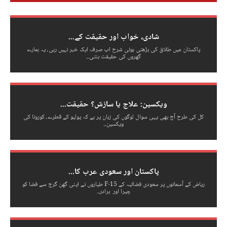
شادی، خواب اور حقیقت کے...
پاکستان میں طلاق کی بڑھتی ہوئی شرح اب صرف ایک خبر نہیں رہی، یہ ہمارے
گھروں کی حقیقت بنتی...
ویکسین: علاج یا سازش؟ حقیقت...
کل کی طرح آج بھی یہی سوال لوگوں کی زبان پر ہے کہ پولیو کے قطرے، کورونا کی
ویکسین...
پاکستان اور سعودی عرب کا...
ریاض کے آسمانوں پر سعودی فضائیہ کے F-15 طیاروں نے اپنی گھن گرج سے فضا کو
چیرا اور برادر...