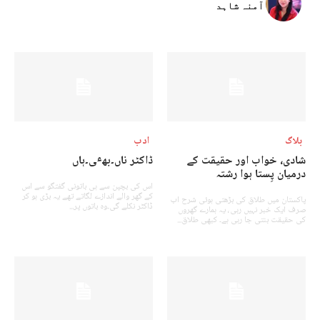
آمنہ شاہد
بلاگ
ادب
شادی، خواب اور حقیقت کے
ڈاکٹر ناں۔بھٸ۔ہاں
درمیان پِستا ہوا رشتہ
اس کی بچپن سے ہی باتونی گفتگو سے اس
کے گھر والے اندازے لگاتے تھے یہ بڑی ہو کر
پاکستان میں طلاق کی بڑھتی ہوئی شرح اب
ڈاکٹر نکلے گی۔وہ باتوں پر...
صرف ایک خبر نہیں رہی، یہ ہمارے گھروں
کی حقیقت بنتی جا رہی ہے۔ کبھی طلاق...