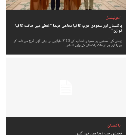
انٹرنیشنل
پاکستان اور سعودی عرب کا نیا دفاعی عہد! "خطے میں طاقت کا نیا
توازن”
ریاض کے آسمانوں پر سعودی فضائیہ کے F-15 طیاروں نے اپنی گھن گرج سے فضا کو
چیرا اور برادر ملک پاکستان کے وزیر اعظم...
پاکستان
فصلیں جب دریا میں بہہ گئیں