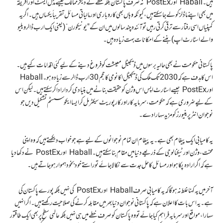
ہیں۔ Haball اور PostEx نہ صرف پاکستان بلکہ خطے کے دیگر ممالک جیسے مڈل ایسٹ اور افریقہ
میں بھی اپنے ماڈلز کو لے جا سکتے ہیں، کیونکہ وہاں بھی کاروباری اور مالیاتی مسائل تقریباً یکساں ہیں۔ اگر یہ
کمپنیاں اسی رفتار سے ترقی کرتی رہیں تو آئندہ چند سالوں میں ان کے "یونیکورن” (یعنی ایک ارب ڈالر ویلیو
والے اسٹارٹ اپ) بننے کے امکانات بہت زیادہ ہیں۔
پاکستانی حکومت نے بھی حالیہ برسوں میں ڈیجیٹل معیشت کو فروغ دینے کے لیے کئی اقدامات کیے ہیں۔
اس کا ہدف ہے کہ 2030 تک ملک کی ڈیجیٹل اکانومی کا حجم 30 ارب ڈالر سے زیادہ ہو۔ Haball
اور PostEx جیسے اسٹارٹ اپس اس وژن کو حقیقت بنانے میں بنیادی کردار ادا کر سکتے ہیں۔ لیکن اس
کے لیے ضروری ہے کہ حکومت، سرمایہ کار اور کارپوریٹ سیکٹر مل کر ایسا ایکو سسٹم تشکیل دیں جو
نوجوان انٹرپرینیورز کو مزید سہارا دے۔
یہ کامیابی ایک پیغام بھی ہے۔ یہ پیغام ان تمام نوجوانوں کے لیے ہے جو خواب دیکھتے ہیں کہ وہ اپنی
محنت، وژن اور ٹیکنالوجی کے ذریعے دنیا میں مقام بنا سکتے ہیں۔ Haball اور PostEx نے دکھا دیا
ہے کہ اگر ارادہ پکا ہو اور مسائل کا حل جدت سے نکالا جائے تو راستے خود بخود ہموار ہو جاتے ہیں۔
آخر میں یہ کہنا غلط نہ ہو گا کہ یہ کامیابی صرف Haball اور PostEx کی نہیں بلکہ پورے پاکستان کی
ہے۔ یہ اس بات کا اعلان ہے کہ پاکستانی نوجوان دنیا بھر میں مقابلہ کرنے کی صلاحیت رکھتے ہیں۔ اگر انہیں
سہارا، مواقع اور سرمایہ فراہم کیا جائے تو وہ پاکستان کو صرف خطے میں ہی نہیں بلکہ عالمی سطح پر بھی ایک طاقتور