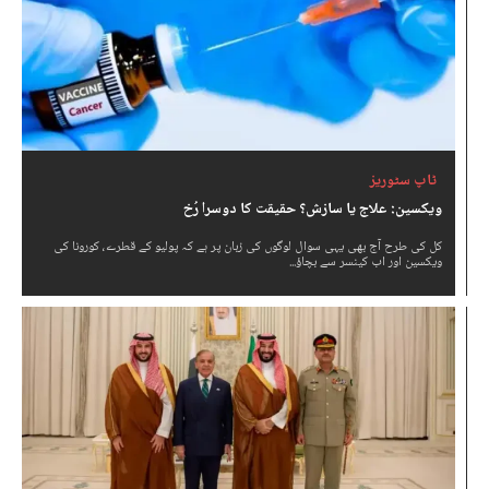
ٹاپ سٹوریز
ویکسین: علاج یا سازش؟ حقیقت کا دوسرا رُخ
کل کی طرح آج بھی یہی سوال لوگوں کی زبان پر ہے کہ پولیو کے قطرے، کورونا کی
ویکسین اور اب کینسر سے بچاؤ...