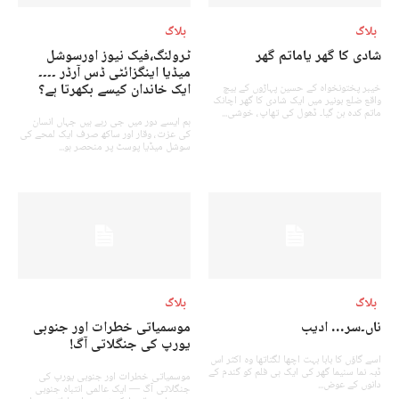
بلاگ
بلاگ
شادی کا گھر یاماتم گھر
ٹرولنگ،فیک نیوز اورسوشل
میڈیا اینگزائٹی ڈس آرڈر ۔۔۔۔
ایک خاندان کیسے بکھرتا ہے؟
خیبر پختونخواہ کے حسین پہاڑوں کے بیچ
واقع ضلع بونیر میں ایک شادی کا گھر اچانک
ماتم کدہ بن گیا۔ ڈھول کی تھاپ، خوشی...
ہم ایسے دور میں جی رہے ہیں جہاں انسان
کی عزت، وقار اور ساکھ صرف ایک لمحے کی
سوشل میڈیا پوسٹ پر منحصر ہو...
بلاگ
بلاگ
ناں۔سر… ادیب
موسمیاتی خطرات اور جنوبی
یورپ کی جنگلاتی آگ!
اسے گاؤں کا بابا بہت اچھا لگتاتھا وہ اکثر اس
ڈبہ نما سنیما گھر کی ایک ہی فلم کو گندم کے
موسمیاتی خطرات اور جنوبی یورپ کی
دانوں کے عوض...
جنگلاتی آگ — ایک عالمی انتباہ جنوبی