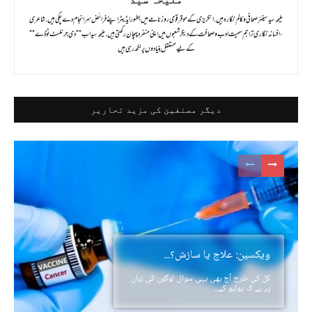
ملیحہ سید سینئر صحافی و کالم نگارہ ہیں . انگریزی کے موقر قومی روزنامے میں بطور ایڈیٹر اپنے فرائض سر انجام دے چکی ہیں . شاعری
، افسانہ نگاری تراجم سمیت ادب و صحافت کے دیگر شعبوں میں اپنی منفرد پہچان رکھتی ہیں . ملیحہ سید اب ""دی جرنلسٹ ٹوڈے""
کے لیے مستقل بنیادوں پر لکھ رہی ہیں
دیگر مصنفین کی مزید تحاریر
ویکسین: علاج یا سازش؟...
کل کی طرح آج بھی یہی سوال لوگوں کی زبان
پر ہے کہ پولیو کے...