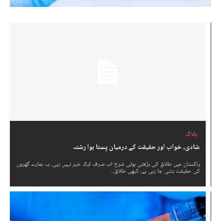
بلاگ
شادی، خواب اور حقیقت کے درمیان پِستا ہوا رشتہ
پاکستان میں طلاق کی بڑھتی ہوئی شرح اب صرف ایک خبر نہیں رہی، یہ ہمارے گھروں
کی حقیقت بنتی جا رہی ہے۔ کبھی طلاق...