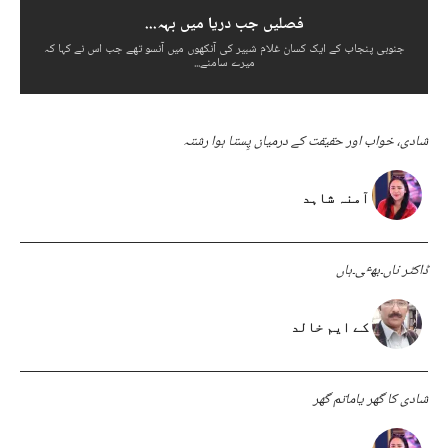
فصلیں جب دریا میں بہہ...
جنوبی پنجاب کے ایک کسان غلام شبیر کی آنکھوں میں آنسو تھے جب اس نے کہا کہ
میرے سامنے...
شادی، خواب اور حقیقت کے درمیان پِستا ہوا رشتہ
آمنہ شاہد
ڈاکٹر ناں۔بھٸ۔ہاں
کے ایم خالد
شادی کا گھر یاماتم گھر