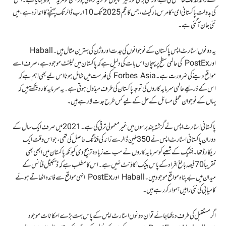
سے زائد فنڈنگ حاصل کی ہے اور کئی بڑی کورئیر کمپنیوں کو خرید کر اپنی پوزیشن کو مزید مضبوط بنایا ہے۔ اس
کی بدولت پاکستانی ای-کامرس مارکیٹ، جس کا حجم 2025 تک 10 ارب ڈالر تک پہنچنے کا اندازہ ہے، میں
نئی جان آ گئی ہے۔
یہ دونوں اسٹارٹ اپس پاکستان کے نوجوانوں کی جدت اور وژن کی بہترین مثال ہیں۔ Haball
اور PostEx کی عالمی سطح پر پہچان اس بات کی دلیل ہے کہ پاکستان میں ٹیلنٹ موجود ہے، صرف اسے
مواقع دینے کی ضرورت ہے۔ Forbes Asia کی فہرست میں شامل ہونا اس لیے بھی اہم ہے کہ
اس کے ذریعے عالمی سرمایہ کاروں کی توجہ پاکستان کی طرف مبذول ہوتی ہے۔ یہ سرمایہ کار دیکھتے ہیں کہ
یہاں کے نوجوان عملی مسائل کے حل کے لیے کس طرح جدت لا رہے ہیں۔
پاکستانی اسٹارٹ اپس نے گزشتہ چند برسوں میں غیر معمولی ترقی کی ہے۔ 2021 میں صرف ایک سال کے
دوران پاکستانی اسٹارٹ اپس نے 350 ملین ڈالر سے زائد کی فنڈنگ حاصل کی تھی، جو اس وقت ایک
ریکارڈ تھا۔ فِنٹیک کے شعبے کو سرمایہ کاروں نے سب سے زیادہ ترجیح دی کیونکہ پاکستان میں ابھی بھی
تقریباً 70 فیصد بالغ افراد کے پاس بینک اکاؤنٹ نہیں ہے۔ اس کا مطلب ہے کہ ڈیجیٹل فنانس کے
میدان میں بے پناہ مواقع موجود ہیں۔ Haball اور PostEx انہی مواقع سے فائدہ اٹھاتے ہوئے
کامیابی کی نئی راہیں ہموار کر رہے ہیں۔
اگر مستقبل کی طرف دیکھا جائے تو ان دونوں اسٹارٹ اپس کے پاس بہت بڑے امکانات موجود