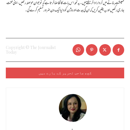
معیشت بنانے میں کردار ادا کر سکتے ہیں۔ یہ لمحہ اس بات کا تقاضا کرتا ہے کہ نوجوان حوصلہ رکھیں، اپنی محنت
جاری رکھیں اور یہ یقین کریں کہ ان کی جدت اور وژن کو دنیا ایک دن ضرور تسلیم کرے گی۔
Copyright © The Journalist
Today
کچھ صاحب تحریر کے بارے میں
ملیحہ سید