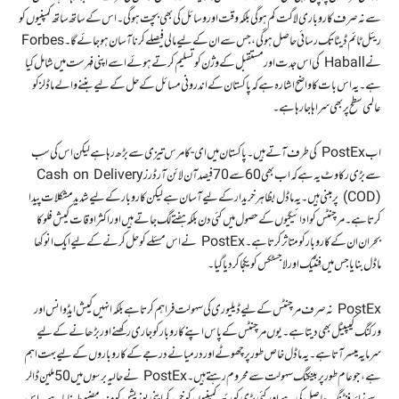
سے نہ صرف کاروباری لاگت کم ہو گی بلکہ وقت اور وسائل کی بھی بچت ہو گی۔ اس کے ساتھ ساتھ کمپنیوں کو
ریئل ٹائم ڈیٹا تک رسائی حاصل ہو گی، جس سے ان کے لیے مالی فیصلے کرنا آسان ہو جائے گا۔ Forbes
نے Haball کی اس جدت اور مستقبل کے وژن کو تسلیم کرتے ہوئے اسے اپنی فہرست میں شامل کیا
ہے۔ یہ اس بات کا واضح اشارہ ہے کہ پاکستان کے اندرونی مسائل کے حل کے لیے بننے والے ماڈلز کو
عالمی سطح پر بھی سراہا جا رہا ہے۔
اب PostEx کی طرف آتے ہیں۔ پاکستان میں ای-کامرس تیزی سے بڑھ رہا ہے لیکن اس کی سب
سے بڑی رکاوٹ یہ ہے کہ اب بھی 60 سے 70 فیصد آن لائن آرڈرز Cash on Delivery
(COD) پر مبنی ہیں۔ یہ ماڈل بظاہر خریدار کے لیے آسان ہے لیکن کاروبار کے لیے شدید مشکلات پیدا
کرتا ہے۔ مرچنٹس کو ادائیگیوں کے حصول میں کئی دن بلکہ ہفتے لگ جاتے ہیں اور اکثر اوقات کیش فلو کا
بحران ان کے کاروبار کو متاثر کرتا ہے۔ PostEx نے اس مسئلے کو حل کرنے کے لیے ایک انوکھا
ماڈل بنایا جس میں فِنٹیک اور لاجسٹکس کو یکجا کر دیا گیا۔
PostEx نہ صرف مرچنٹس کے لیے ڈیلیوری کی سہولت فراہم کرتا ہے بلکہ انہیں کیش ایڈوانس اور
ورکنگ کیپیٹل بھی دیتا ہے۔ یوں مرچنٹس کے پاس اپنے کاروبار کو جاری رکھنے اور بڑھانے کے لیے
سرمایہ میسر آتا ہے۔ یہ ماڈل خاص طور پر چھوٹے اور درمیانے درجے کے کاروباروں کے لیے بہت اہم
ہے، جو عام طور پر بینکنگ سہولت سے محروم رہتے ہیں۔ PostEx نے حالیہ برسوں میں 50 ملین ڈالر