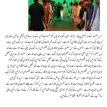
اس سلسلہ کے مراکز میں پیلا، سبز اور سفید رنگ نمایاں نظر آتا ہے جس کے بارے میں توقیر ریاض نے بتایا
کہ پیلا رنگ اسمائے الہٰی کی عکاسی کرتا ہے، سفید رنگ شریعت کی عکاسی کرتا ہے اور سبز رنگ اہل بیت
کی عکاسی کرتا ہے۔انہوں نے اس سلسلہ کے پیروکاروں کی مخصوص زرد رنگ کی ٹوپی کے حوالے سے کہا
کہ یہ حضور اکرم نبی صلی اللہ علیہ وآلہ وسلم کا پسندیدہ رنگ ہے اس لیے پہنا جاتا ہے۔سلسلہ البرھانیہ کی محفل
کے آغاز میں ایک مخصوص لائٹ روشن کی جاتی ہے جسے محفل کے آغاز میں ایک نوجوان کچھ دیر اٹھا کر کھڑا
رہتا ہے اور چند اذکار کے بعد اسے حاضرین کے درمیان رکھ دیا جاتا ہے جبکہ محفل کے اختتام پر اسی طرح
وہی نوجوان اس مخصوص لائیٹ کو اٹھا کر کھڑا ہوتا ہے اور چند اذکار کے بعد اسے مخصوص انداز میں بجھا کر ایک
طرف رکھ دیا جاتا ہے ۔ اس حوالے سے توقیر ریاض نے کہا کہ اسے ”زئی“کہا جاتا ہے۔ اس روشنی میں
سات رنگوں کو ظاہر کیا جاتا ہے جو سات نفسوں کی علامت ہے۔ اس کو ذکر سے پہلے ہمت کی علامت کے
طور پر اٹھایا جاتا ہے۔ انہوں نے کہا کہ ہم عوامی سطح پر چندہ اکٹھا نہیں کرتے بلکہ ذکر کرنے والے اراکین اپنی
مدد آپ کے تحت خود لنگر کا انتظام کرتے ہیں۔