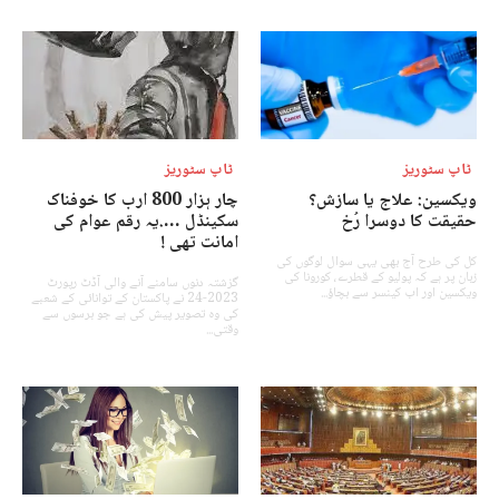
ٹاپ سٹوریز
ٹاپ سٹوریز
ویکسین: علاج یا سازش؟
چار ہزار 800 ارب کا خوفناک
حقیقت کا دوسرا رُخ
سکینڈل ….یہ رقم عوام کی
امانت تھی !
کل کی طرح آج بھی یہی سوال لوگوں کی
زبان پر ہے کہ پولیو کے قطرے، کورونا کی
گزشتہ دنوں سامنے آنے والی آڈٹ رپورٹ
ویکسین اور اب کینسر سے بچاؤ...
2023-24 نے پاکستان کے توانائی کے شعبے
کی وہ تصویر پیش کی ہے جو برسوں سے
وقتی...