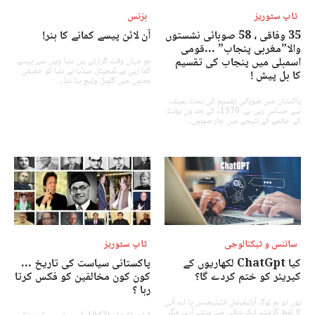
ٹاپ سٹوریز
بزنس
35 وفاقی ، 58 صوبائی نشستوں
آن لائن پیسے کمانے کا ہنر!
والا”مغربی پنجاب” …قومی
اسمبلی میں پنجاب کی تقسیم
ہم جہاں وقت گزارتے ہیں دنیا وہیں سے پیسے
کما رہی ہے۔ڈیجیٹل میڈیا نے دنیا کو حقیقی
کا بل پیش !
معنوں میں گلوبل ولیج بنا دیا...
پاکستان میں صوبائی تقسیم کی بحث ہمیشہ
سے حساس رہی ہے۔ 1970ء کے بعد ون یونٹ
کے خاتمے کے نتیجے میں چار صوبوں...
سائنس و ٹیکنالوجی
ٹاپ سٹوریز
کیا ChatGpt لکھاریوں کے
پاکستانی سیاست کی تاریخ …
کیریئر کو ختم کردے گا؟
کون کون مخالفین کو فکس کرتا
رہا ؟
یوں تو ہم لوگ آرٹیفیشل انٹیلیجنس یا اے آئی
کا لفظ گزشتہ ایک دہائی سے سنتے آرہے مگر