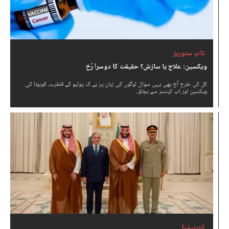
ٹاپ سٹوریز
ویکسین: علاج یا سازش؟ حقیقت کا دوسرا رُخ
کل کی طرح آج بھی یہی سوال لوگوں کی زبان پر ہے کہ پولیو کے قطرے، کورونا کی
ویکسین اور اب کینسر سے بچاؤ...
انٹرنیشنل