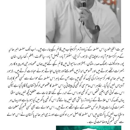
حیرت انگیز طور پر اس سلسلہ کے زیادہ تر مراکز پنجاب میں قائم کیے جا رہے ہیں۔ اب تک سلسلہ البرھانیہ
کے مراکز اسلام آباد، راولپنڈی، لاہور،کراچی، مظفرآباد، فیصل آباد، سیالکوٹ، جہلم، کھاریاں، خان
پور، واہ کینٹ، جھنگ صدر، ملتان، بھکر اور ساہیوال میں قائم کیے گئے ہیں جہاں عموما درجن بھر پیروکار ہر
جمعرات اکٹھے ہوتے ہیں اور مخسوص انداز میں جھومتے اور تالیاں بجاتے ہوئے عبادت کرتے ہیں۔ لاہور
میں البرھانیہ کا مرکز سبزہ زار کی ایک کوٹھی میں ہے جس کے باہراس سلسلہ کے حوالے سے کسی قسم کا بورڈ
آویزاں نہیں کیا گیا۔ بظاہر اس عام سی کوٹھی کی پیشانی پر اس سلسلہ کا مخصوص لوگو (نشان) لگایا گیا ہے لیکن
اس سے کوئی بھی اجنبی شخص اس کوٹھی اور اس کے اندر کیے گئے اقدامات سے متعلق کچھ نہیں جان سکتا
یہاں تک کہ اس علاقے کے زیادہ تر رہائشی بھی نہیں جانتے کہ اس کوٹھی یا گھر میں کیا ہو رہا ہے اور یہاں ہر
جمعرات کی رات چند افراد کس مقصد کے لیے اکٹھے ہوتے ہیں۔ اس حوالے سے بھی کسی قسم کی معلومات
دستیاب نہیں کہ پاکستان میں اس سلسلہ کا اصل سربراہ کون ہے اور نہ ہی البرھانیہ پاکستان نے اس حوالے
سے کسی قسم کی وضاحت کی ہے۔