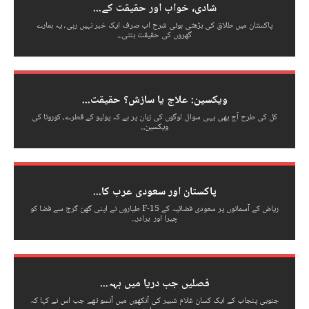
شادی، خواب اور حقیقت کے...
پاکستان میں طلاق کی بڑھتی ہوئی شرح اب صرف ایک خبر نہیں رہی، یہ ہمارے
گھروں کی حقیقت بنتی...
ویکسین: علاج یا سازش؟ حقیقت...
کل کی طرح آج بھی یہی سوال لوگوں کی زبان پر ہے کہ پولیو کے قطرے، کورونا کی
ویکسین...
پاکستان اور سعودی عرب کا...
ریاض کے آسمانوں پر سعودی فضائیہ کے F-15 طیاروں نے اپنی گھن گرج سے فضا کو
چیرا اور برادر...
فصلیں جب دریا میں بہہ...
جنوبی پنجاب کے ایک کسان غلام شبیر کی آنکھوں میں آنسو تھے جب اس نے کہا کہ