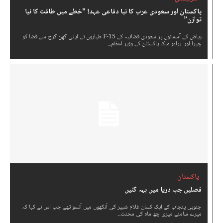
پاکستان اور سعودی عرب کا نیا دفاعی عہد! "خطے میں طاقت کا نیا
توازن”
ریاض کے آسمانوں پر سعودی فضائیہ کے F-15 طیاروں نے اپنی گھن گرج سے فضا کو
چیرا اور برادر ملک پاکستان کے وزیر اعظم...
پاکستان
فصلیں جب دریا میں بہہ گئیں
جنوبی پنجاب کے ایک کسان غلام شبیر کی آنکھوں میں آنسو تھے جب اس نے کہا کہ
میرے سامنے میری چھ ماہ کی محنت...