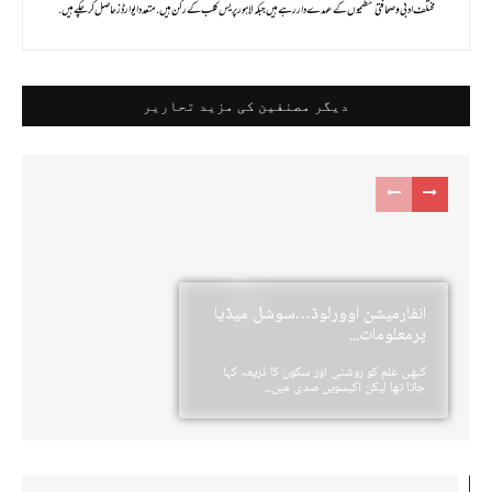
مختلف ادبی و صحافتی تنظیموں کے عہدے دار رہے ہیں جبکہ لاہور پریس کلب کے رکن ہیں . متعدد ایوارڈز حاصل کر چکے ہیں .
دیگر مصنفین کی مزید تحاریر
انفارمیشن اوورلوڈ…سوشل میڈیا
پرمعلومات...
کبھی علم کو روشنی اور سکون کا ذریعہ کہا
جاتا تھا لیکن اکیسویں صدی میں...