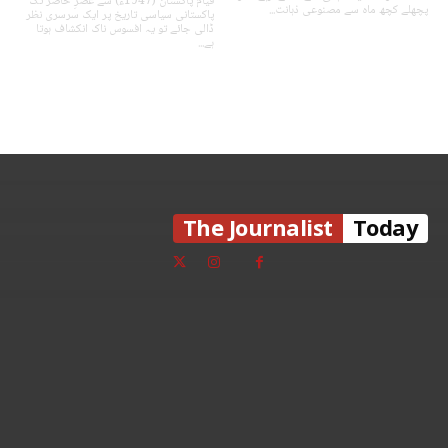
قیام پاکستان (1947ء) سے عصرِ حاضر تک
پچھلے کچھ ماہ سے مصنوعی ذہانت...
پاکستانی سیاسی تاریخ پر ایک سرسری نظر
ڈالی جائے تو یہ افسوس ناک انکشاف ہوتا
ہے...
The Journalist
Today