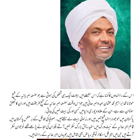
اس کے راہنماوں کا کہنا ہے کہ اس سلسلے میں بیعت ایک ہی شخص کی ہوتی ہے جو سلسلہ البرہانیہ کے شیخ
مولانا محمد ابراہیم محمد عثمان عبدہ البرھانی ہیں جو اس وقت سلسلہ البرھانیہ کے شیخ طریقت ہیں اور ان کا تعلق
سوڈان سے ہے، ان کے علاوہ پوری دنیا میں کسی اور کی بیت نہیں کی جاتی۔
پاکستان میں موجود راہنما شیخ نہیں ہیں اور نہ اپنی بیت لے سکتے ہیں۔صوفیا کی محافل کے برعکس پاکستان میں
قائم البرھانیہ کے نیٹ ورک میں سفید ریش بزرگ نظر نہیں آتے بلکہ ان کی بجائے پڑھے لکھے نوجوان نظر
آتے ہیں جن میں ایم فل اسکالر توقیر ریاض بھی شامل ہیں جو یہاں البرھانیہ کے راہنما ہیں ۔