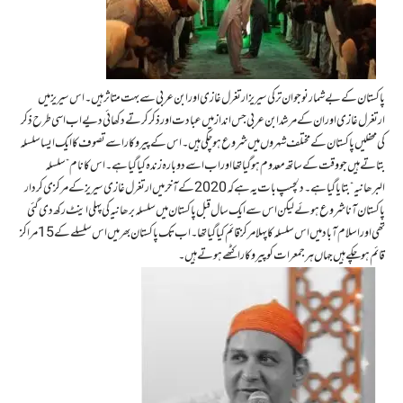
پاکستان کے بے شمار نوجوان ترکی سیریز ارتغرل غازی اور ابن عربی سے بہت متاثر ہیں۔ اس سیریز میں
ارتغرل غازی اور ان کے مرشد ابن عربی جس انداز میں عبادت اور ذکر کرتے دکھائی دیے اب اسی طرح ذکر
کی محفلیں پاکستان کے مختلف شہروں میں شروع ہو چکی ہیں۔ اس کے پیروکار اسے تصوف کا ایک ایسا سلسلہ
بتاتے ہیں جو وقت کے ساتھ معدوم ہو گیا تھا اور اب اسے دوبارہ زندہ کیا گیا ہے۔اس کا نام”سلسلہ
البرھانیہ“بتایا گیا ہے۔ دلچسپ بات یہ ہے کہ 2020 کے آخر میں ارتغرل غازی سیریز کے مرکزی کردار
پاکستان آنا شروع ہوئے لیکن اس سے ایک سال قبل پاکستان میں سلسلہ برھانیہ کی پہلی اینٹ رکھ دی گئی
تھی اور اسلام آباد میں اس سلسلہ کا پہلا مرکز قائم کیا گیا تھا۔ اب تک پاکستان بھر میں اس سلسلے کے15 مراکز
قائم ہو چکے ہیں جہاں ہر جمعرات کو پیروکار اکٹھے ہوتے ہیں۔