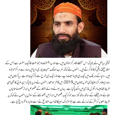
توقیر ریاض نے بتایا کہ اس سلسلے کا مرکز سوڈان میں ہے اور یہ اہلسنت و الجماعت کا ایک سلسلہ ہے جس کے
مشائخ فقہ مالکی کو فالو کرتے ہیں۔ انہوں نے کہا کہ عرب ممالک سمیت پوری دنیا میں ہمارے مراکز موجود
ہیں۔ دنیا کے ہر ملک میں ایک ہی جیسا سیٹ اپ ہے اور ایک ہی طرح سے ذکر کیا جاتا ہے۔ پاکستان میں
ہمارا پہلا مرکز راولپنڈی بحریہ ٹاؤن میں 2019ء میں قائم ہوا تھا۔انہوں نے مزید بتایا کہ ابن عربی کا بھی یہی
طریقہ تھا جیسا ارتغرل غازی میں دکھایا گیا ہے۔ یہاں ہونے والے اذکار کے مخصوص انداز خصوصا تالیاں
بجانے اور بیٹھنے کے ساتھ ساتھ کھڑے ہو کر ایک مخصوص انداز میں جھومنے کے سوال پر انہوں نے کہا کہ یہ
طریقہ صحابہ کرامؓ کے زمانے سے ہے جو متروک ہو چکا تھا اب مشائخ نے اسے دوبارہ شروع کیا ہے۔