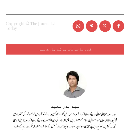
Copyright © The Journalist
Today
کچھ صاحب تحریر کے بارے میں
سید بدر سعید
سید بدر سعید تحقیقاتی صحافی اور پبلک ریلیشنگ ایکسپرٹ ہیں . تین کتب "خود کش بمبار کے تعاقب میں" ، "صحافت کی مختصر تاریخ
قوانین و ضابطہ اخلاق" اور "جرائم کی دنیا " کے مصنف ہیں .قومی اخبارات ٹی وی چینلز ، ریڈیو اور پبلک ریلیشنگ میڈیا سیل کا وسیع
تجربہ رکھتے ہیں . صحافت میں پی ایچ ڈی اسکالر ہیں . پنجاب یونین آف جرنلسٹس کے جوائنٹ سیکرٹری منتخب ہونے کے علاوہ