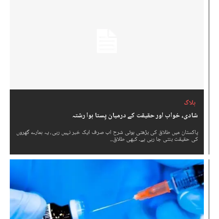
بلاگ
شادی، خواب اور حقیقت کے درمیان پِستا ہوا رشتہ
پاکستان میں طلاق کی بڑھتی ہوئی شرح اب صرف ایک خبر نہیں رہی، یہ ہمارے گھروں
کی حقیقت بنتی جا رہی ہے۔ کبھی طلاق...