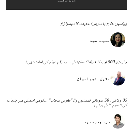
میرے سامنے...
ویکسین: علاج یا سازش؟ حقیقت کا دوسرا رُخ
ملیحہ سید
چار ہزار 800 ارب کا خوفناک سکینڈل ….یہ رقم عوام کی امانت تھی !
عقیل انجم اعوان
35 وفاقی ، 58 صوبائی نشستوں والا”مغربی پنجاب” …قومی اسمبلی میں پنجاب
کی تقسیم کا بل پیش !
سید بدر سعید