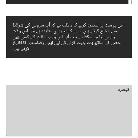
اس پوسٹ پر تبصرہ کرنے کا مطلب ہے کہ آپ سروس کی شرائط
سے اتفاق کرتے ہیں۔ یہ ایک تحریری معاہدہ ہے جو اس وقت
واپس لیا جا سکتا ہے جب آپ اس ویب سائٹ کے کسی بھی
حصے کے ساتھ بات چیت کرنے کے لیے اپنی رضامندی کا اظہار
کرتے ہیں۔
جواب چھوڑ دیں