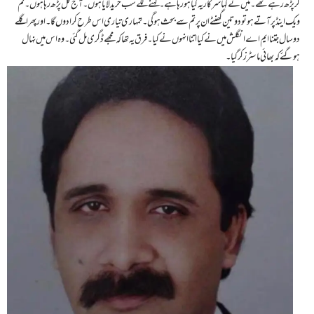
کر پڑھ رہے تھے۔ میں نے کہا سرکار یہ کیا ہورہا ہے۔ کہنے لگے سب خرید لایا ہوں۔ آج کل پڑھ رہا ہوں۔ تم
ویک اینڈ پر آتے ہو تو دو تین گھنٹے ان پر تم سے بحث ہوگی۔ تمہاری تیاری اس طرح کرا دوں گا۔ اور پھر اگلے
دو سال جتنا ایم اے انگلش میں نے کیا اتنا انہوں نے کیا۔ فرق یہ تھا کہ مجھے ڈگری مل گئی ۔ وہ اس میں نہال
ہوگئے کہ بھائی ماسٹرز کر گیا۔