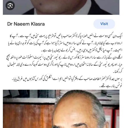
ایک دن کسی دوست نے انہیں طعنہ دیا کہ ڈاکٹر صاحب باتیں تو لٹریچر پر بہت سنی ہیں آپ سے۔ آپ کا
اردو ادب سے کیا لینا دینا۔ آپ نے کون سا اردو میں ماسٹرز کیا ہوا ہے کہ آپ کی بات کو توجہ دی جائے یا
اہمیت۔ آپ میڈیکل ڈاکٹر ہیں وہی رہیں۔ ہنس کر بولے اچھا یہ بات ہے۔
اگلے دن گئے بازار سے سارا اردو ماسٹرز کا کورس لائے۔ یونیورسٹی میں پرائیویٹ اسٹوڈنٹ طور پر داخلہ بھیج
دیا۔ اور پھر یونیورسٹی کے سالانہ امتحان میں اردو میں ٹاپ کیا اور ڈگری دوست کو جا کر دے دی لالہ سنبھال
کر رکھنا۔
برسوں بعد ڈاکٹر ظفر الطاف صاحب کے دفتر گیا تو انہیں ایم اے انگلش کی کورس کتابوں میں غرق پایا۔
نوٹس بنا رہے تھے۔