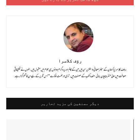
رؤف کلاسرا
رؤف کلاسرا پاکستان کے سینئر صحافی و اینکر پرسن ہیں جن کے کالم اور پروگرام دونوں ہی عوام میں مقبول ہیں . انہوں نے تحقیقاتی
صحافت میں اپنی منفرد پہچان بنائی . متعدد کتب کے مصنف ہیں . "دی جرنلسٹ ٹوڈے"" اس تحریر کے لیے ان کا شکر گزار ہے.
دیگر مصنفین کی مزید تحاریر