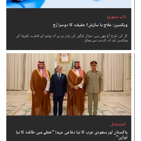
ٹاپ سٹوریز
ویکسین: علاج یا سازش؟ حقیقت کا دوسرا رُخ
کل کی طرح آج بھی یہی سوال لوگوں کی زبان پر ہے کہ پولیو کے قطرے، کورونا کی
ویکسین اور اب کینسر سے بچاؤ...
انٹرنیشنل
پاکستان اور سعودی عرب کا نیا دفاعی عہد! "خطے میں طاقت کا نیا
توازن”