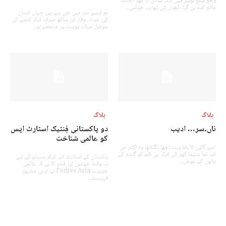
واقع ضلع بونیر میں ایک شادی کا گھر اچانک
ماتم کدہ بن گیا۔ ڈھول کی تھاپ، خوشی...
ہم ایسے دور میں جی رہے ہیں جہاں انسان
کی عزت، وقار اور ساکھ صرف ایک لمحے کی
سوشل میڈیا پوسٹ پر منحصر ہو...
بلاگ
بلاگ
ناں۔سر… ادیب
دو پاکستانی فِنٹیک اسٹارٹ اپس
کو عالمی شناخت
اسے گاؤں کا بابا بہت اچھا لگتاتھا وہ اکثر اس
ڈبہ نما سنیما گھر کی ایک ہی فلم کو گندم کے
پاکستان کے اسٹارٹ اپ ایکو سسٹم کے لیے
دانوں کے عوض...
یہ وقت خوشی اور فخر کا ہے کہ عالمی
جریدے Forbes Asia نے اپنی مشہور
فہرست...