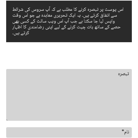
اس پوسٹ پر تبصرہ کرنے کا مطلب ہے کہ آپ سروس کی شرائط
سے اتفاق کرتے ہیں۔ یہ ایک تحریری معاہدہ ہے جو اس وقت
واپس لیا جا سکتا ہے جب آپ اس ویب سائٹ کے کسی بھی
حصے کے ساتھ بات چیت کرنے کے لیے اپنی رضامندی کا اظہار
کرتے ہیں۔
جواب چھوڑ دیں
تبصرہ
نام*