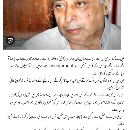
میں نے کہا سر جی خیریت۔ بولے بھائی جان یار فریحہ ( بیٹی) کا داخلہ ہوا ہے۔ صاف ظاہر ہے اب پڑھنا تو
مجھے ہے۔ مجھے ہی اس کے کلاس نوٹس اور assignments بنانے ہیں۔ وہ تو سہیلوں ساتھ سیر
سپاٹے اور گپیں لگا رہی ہے۔
میں حیران ہوتا تھا کہ یہ کون لوگ ہوتے ہیں جو یہ سب کام کرتے ہیں کہ بچے نے داخلہ لیا تو ساتھ خود پڑھائی
شروع کر دی۔
اس سوال کا جواب اب جا کر عمر کے اس حصے میں ملا ہے جب عنایہ بہت اسٹریس میں تھی کہ اس کی کلاس
سیون کے سالانہ امتحان ہورہے ہیں۔ رو رو کر برا حال تھا۔ اس کی آخری پناہ گاہ میں ہوتا ہوں۔ وہ میری
باس ہے۔
اس کی ماں نے دھمکی دے رکھی ہے ( جیسے سب پڑھی لکھی مائوں کا یہ اب وطیرہ ہے) کہ گریڈ نہ آئے تو پھر
دیکھنا۔