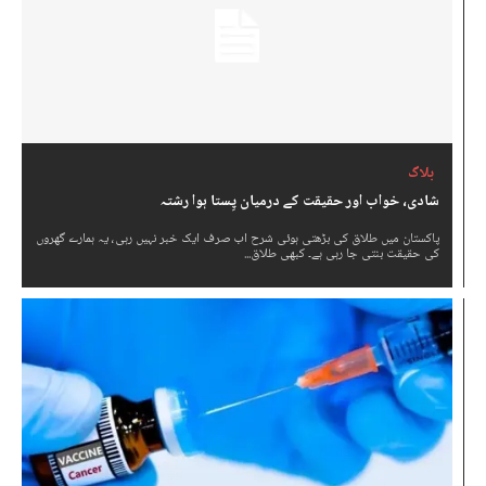
بلاگ
شادی، خواب اور حقیقت کے درمیان پِستا ہوا رشتہ
پاکستان میں طلاق کی بڑھتی ہوئی شرح اب صرف ایک خبر نہیں رہی، یہ ہمارے گھروں
کی حقیقت بنتی جا رہی ہے۔ کبھی طلاق...