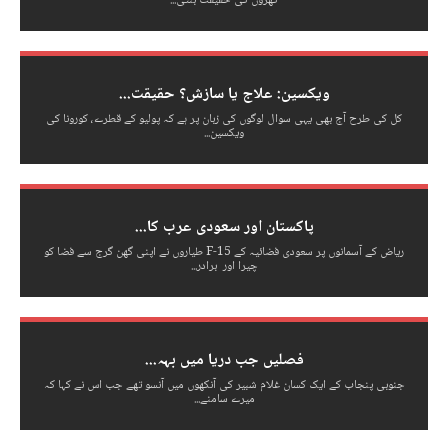
گھروں کی حقیقت بنتی...
ویکسین: علاج یا سازش؟ حقیقت...
کل کی طرح آج بھی یہی سوال لوگوں کی زبان پر ہے کہ پولیو کے قطرے، کورونا کی
ویکسین...
پاکستان اور سعودی عرب کا...
ریاض کے آسمانوں پر سعودی فضائیہ کے F-15 طیاروں نے اپنی گھن گرج سے فضا کو
چیرا اور برادر...
فصلیں جب دریا میں بہہ...
جنوبی پنجاب کے ایک کسان غلام شبیر کی آنکھوں میں آنسو تھے جب اس نے کہا کہ
میرے سامنے...