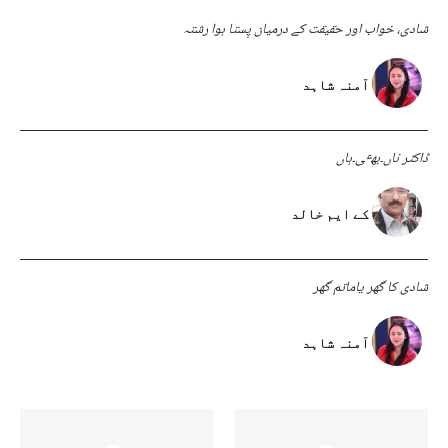
شادی، خواب اور حقیقت کے درمیان پِستا ہوا رشتہ
آمنہ شاہد
ڈاکٹر ناں۔بھٸ۔ہاں
کے ایم خالد
شادی کا گھر یاماتم گھر
آمنہ شاہد