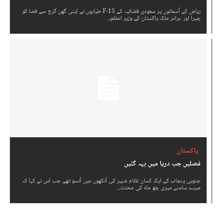
ریاض کے آسمانوں پر سعودی فضائیہ کے F-15 طیاروں نے اپنی گھن گرج سے فضا کو
چیرا اور برادر ملک پاکستان کے وزیر اعظم...
پاکستان
فصلیں جب دریا میں بہہ گئیں
جنوبی پنجاب کے ایک کسان غلام شبیر کی آنکھوں میں آنسو تھے جب اس نے کہا کہ
میرے سامنے میری چھ ماہ کی محنت...