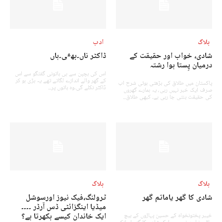
بلاگ
ادب
شادی، خواب اور حقیقت کے
ڈاکٹر ناں۔بھٸ۔ہاں
درمیان پِستا ہوا رشتہ
اس کی بچپن سے ہی باتونی گفتگو سے اس
کے گھر والے اندازے لگاتے تھے یہ بڑی ہو کر
پاکستان میں طلاق کی بڑھتی ہوئی شرح اب
ڈاکٹر نکلے گی۔وہ باتوں پر...
صرف ایک خبر نہیں رہی، یہ ہمارے گھروں
کی حقیقت بنتی جا رہی ہے۔ کبھی طلاق...
بلاگ
بلاگ
شادی کا گھر یاماتم گھر
ٹرولنگ،فیک نیوز اورسوشل
میڈیا اینگزائٹی ڈس آرڈر ۔۔۔۔
ایک خاندان کیسے بکھرتا ہے؟
خیبر پختونخواہ کے حسین پہاڑوں کے بیچ