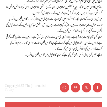
آج کل میں بھی وہی کام کررہا ہوں جو کبھی نعیم بھائی اور ڈاکٹر ظفر الطاف کرتے تھے۔
روز میں کلاس سیون کا ایک پیپر/سیبلس پڑھتا ہوں۔ ان کے پوائنٹس بناتا ہوں۔ اس کو پھر وائس نوٹس بنا
کر واٹس ایپ کرتا ہوں۔ پھر وہ گھر آتی ہے تو اس کے ساتھ تیاری کراتا ہوں۔
میری بیوی نے کہا عنایہ ایک کام کرو انہیں بھی اپنے ساتھ او لیول میں داخلہ کرا دو۔ کلاس فیلو بن جائو۔ یہ
ٹاٹ سکول کے پڑھے ہوئے ہیں۔ میٹرک کیا ہوا ہے۔ یوں یہ بھی انگلش میڈیم پڑھ لیں گے، اے لیول کی
ڈگری لے کر کچھ خود کو پڑھا لکھا محسوس کریں گے۔
عنایہ کو یہ آئیڈیا بہت پسند آیا ہے۔ وہ روز پیپر کی میرے ساتھ تیاری کرتی ہے اور میرے ساتھ پلاننگ کرتی
ہے کہ اس نے میرا داخلہ او لیول میں کیسے کرا کے مجھے اپنا کلاس فیلو بنانا ہے جو اس کا سارا ہوم ورک کیا
کرے گا اور اس کی امتحانوں کی تیاری بھی کرائے گا۔
ویسے یقین کریں دل تو میرا بھی مچل گیا ہے کہ عنایہ کا او لیول میں کلاس فیلو بن جائوں۔
Copyright © The Journalist
Today
کچھ صاحب تحریر کے بارے میں