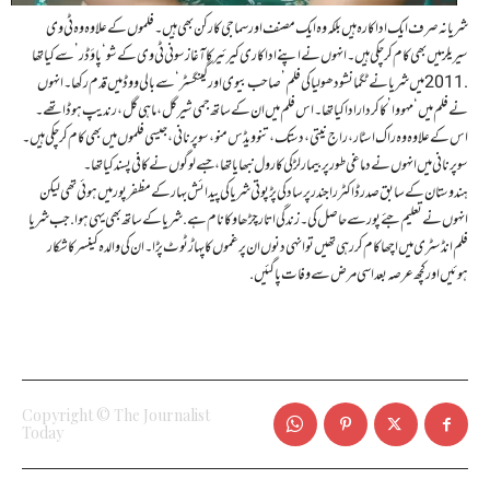
شریا نہ صرف ایک اداکارہ ہیں بلکہ وہ ایک مصنف اور سماجی کارکن بھی ہیں۔ فلموں کے علاوہ وہ ٹی وی
سیریلز میں بھی کام کر چکی ہیں۔ انہوں نے اپنے اداکاری کیرئیر کا آغاز سونی ٹی وی کے شو ‘پاؤڈر’ سے کیا تھا
.2011 میں شریا نے ٹگمانشو دھولیا کی فلم ’صاحب بیوی اور گینگسٹر‘ سے بالی ووڈ میں قدم رکھا۔ انہوں
نے فلم میں ‘مہووا’ کا کردار ادا کیا تھا۔ اس فلم میں ان کے ساتھ جمی شیرگل، ماہی گل، رندیپ ہوڈا تھے۔
اس کے علاوہ وہ راک اسٹار، راج نیتی، دستک، تنو ویڈس منو، سوپر نانی، جیسی فلموں میں بھی کام کرچکی ہیں۔
سوپر نانی میں انہوں نے دماغی طور پر بیمار لڑکی کا رول نبھایا تھا، جسے لوگوں نے کافی پسند کیا تھا۔
ہندوستان کے سابق صدر ڈاکٹر راجندر پرساد کی پڑپوتی شریا کی پیدائش بہار کے مظفرپور میں ہوئی تھی لیکن
انہوں نے تعلیم جئے پور سےحاصل کی ۔زندگی اتار چڑھاو کا نام ہے. شریا کے ساتھ بھی یہی ہوا . جب شریا
فلم انڈسٹری میں اچھا کام کررہی تھیں تو انہی دنوں ان پرغموں کا پہاڑ ٹوٹ پڑا ۔ ان کی والدہ کینسر کا شکار
ہوئیں اور کچھ عرصہ بعد اسی مرض سے وفات پا گئیں .
Copyright © The Journalist
Today