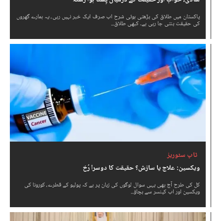
پاکستان میں طلاق کی بڑھتی ہوئی شرح اب صرف ایک خبر نہیں رہی، یہ ہمارے گھروں
کی حقیقت بنتی جا رہی ہے۔ کبھی طلاق...
ٹاپ سٹوریز
ویکسین: علاج یا سازش؟ حقیقت کا دوسرا رُخ
کل کی طرح آج بھی یہی سوال لوگوں کی زبان پر ہے کہ پولیو کے قطرے، کورونا کی
ویکسین اور اب کینسر سے بچاؤ...