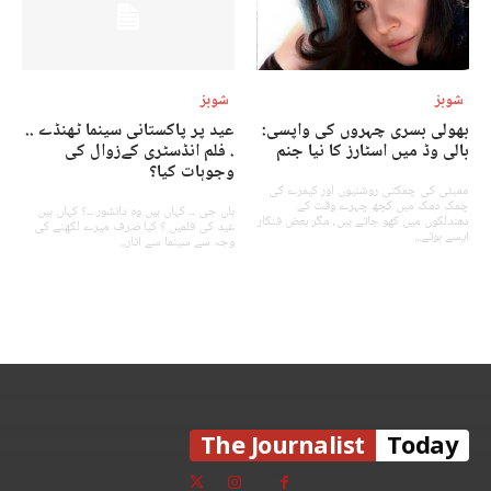
شوبز
شوبز
بھولی بسری چہروں کی واپسی:
عید پر پاکستانی سینما ٹھنڈے ..
بالی وڈ میں اسٹارز کا نیا جنم
. فلم انڈسٹری کےزوال کی
وجوہات کیا؟
ممبئی کی چمکتی روشنیوں اور کیمرے کی
چمک دمک میں کچھ چہرے وقت کے
ہاں جی ۔۔ کہاں ہیں وہ دانشور ۔۔؟ کہاں ہیں
دھندلکوں میں کھو جاتے ہیں، مگر بعض فنکار
عید کی فلمیں ؟ کیا صرف میرے لکھنے کی
ایسے ہوتے...
وجہ سے سینما سے اتار...
The Journalist
Today