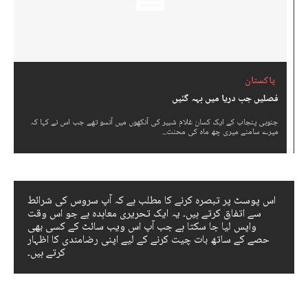
پاکستان
فصلیں جب دریا میں بہہ گئیں
جنوبی پنجاب کے ایک کسان غلام شبیر کی آنکھوں میں آنسو تھے جب اس نے کہا کہ
میرے سامنے میری چھ ماہ کی محنت...
اس پوسٹ پر تبصرہ کرنے کا مطلب ہے کہ آپ سروس کی شرائط
سے اتفاق کرتے ہیں۔ یہ ایک تحریری معاہدہ ہے جو اس وقت
واپس لیا جا سکتا ہے جب آپ اس ویب سائٹ کے کسی بھی
حصے کے ساتھ بات چیت کرنے کے لیے اپنی رضامندی کا اظہار
کرتے ہیں۔