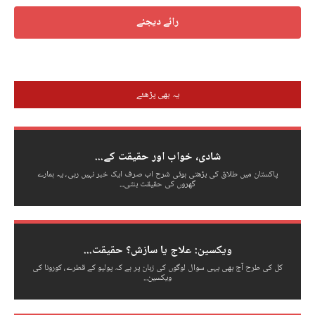
یہ بھی پڑھئے
شادی، خواب اور حقیقت کے...
پاکستان میں طلاق کی بڑھتی ہوئی شرح اب صرف ایک خبر نہیں رہی، یہ ہمارے
گھروں کی حقیقت بنتی...
ویکسین: علاج یا سازش؟ حقیقت...
کل کی طرح آج بھی یہی سوال لوگوں کی زبان پر ہے کہ پولیو کے قطرے، کورونا کی
ویکسین...