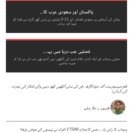
پاکستان اور سعودی عرب کا...
ریاض کے آسمانوں پر سعودی فضائیہ کے F-15 طیاروں نے اپنی گھن گرج سے فضا کو
چیرا اور برادر...
فصلیں جب دریا میں بہہ...
جنوبی پنجاب کے ایک کسان غلام شبیر کی آنکھوں میں آنسو تھے جب اس نے کہا کہ
میرے سامنے...
فلم مینیچرسٹ آف جوناگڑھ ..فن کے بدلے آنکھیں کھو دینے والے فنکار کی ہجرت
کی کہانی!
ظہیر رنگ علی
پنجاب کا رابن ہڈ …جس کاجنازہ 17500 افراد نے پیسوں کے عوض پڑھا!