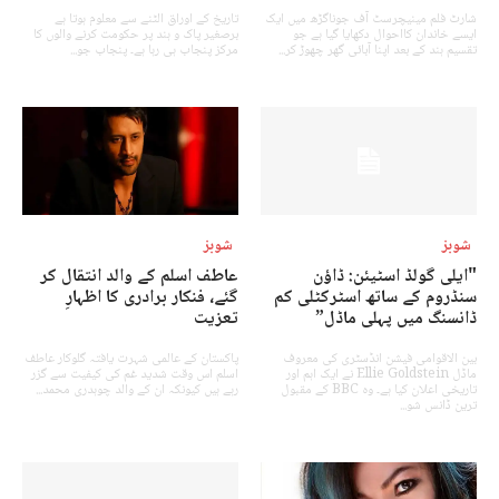
شارٹ فلم مینیچرسٹ آف جوناگڑھ میں ایک
تاریخ کے اوراق الٹنے سے معلوم ہوتا ہے
ایسے خاندان کااحوال دکھایا گیا ہے جو
برصغیر پاک و ہند پر حکومت کرنے والوں کا
تقسیم ہند کے بعد اپنا آبائی گھر چھوڑ کر...
مرکز پنجاب ہی رہا ہے۔ پنجاب جو...
شوبز
شوبز
"ایلی گولڈ اسٹیئن: ڈاؤن
عاطف اسلم کے والد انتقال کر
سنڈروم کے ساتھ اسٹرکٹلی کم
گئے، فنکار برادری کا اظہارِ
ڈانسنگ میں پہلی ماڈل”
تعزیت
بین الاقوامی فیشن انڈسٹری کی معروف
پاکستان کے عالمی شہرت یافتہ گلوکار عاطف
ماڈل Ellie Goldstein نے ایک اہم اور
اسلم اس وقت شدید غم کی کیفیت سے گزر
تاریخی اعلان کیا ہے۔ وہ BBC کے مقبول
رہے ہیں کیونکہ ان کے والد چوہدری محمد...
ترین ڈانس شو...