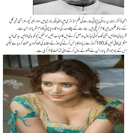
انہی ڈاکٹر راجندر پرساد کی پڑپوتی بھارت کی فلم انڈسٹری میں اپنی جگہ بنا رہی ہیں . وہ رنبیر کپور اورجمی شیرگل
کے ساتھ فلموں میں کام کر چکی ہیں ۔ بھارت کے پہلے صدر کی اداکارہ پڑپوتی کا نام شریا نارائن ہے۔
شریا بالی ووڈ میں ابھی تک کوئی لیڈ رول حاصل کرنے میں کامیاب نہیں ہو سکیں کیونکہ بالی وڈ میں سیاسی پس
منظر ہی کافی نہیں بلکہ 100 کروڑ سے زیادہ کا بزنس کرنے کی دوڑ نے مقابلہ کی فضا کو مزید سخت کر دیا ہے لیکن
اس کے باوجود شریا نارائن نےچھوٹے رول کر کے اپنی شناخت قائم کر لی ہے ۔