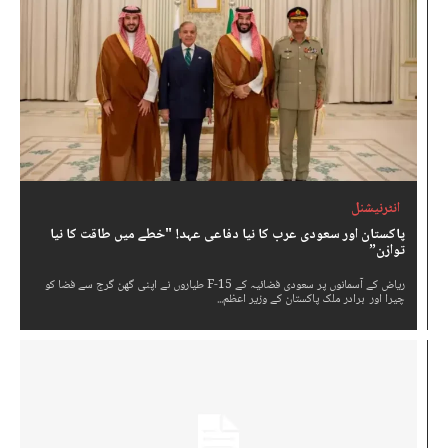
انٹرنیشنل
پاکستان اور سعودی عرب کا نیا دفاعی عہد! "خطے میں طاقت کا نیا
توازن”
ریاض کے آسمانوں پر سعودی فضائیہ کے F-15 طیاروں نے اپنی گھن گرج سے فضا کو
چیرا اور برادر ملک پاکستان کے وزیر اعظم...