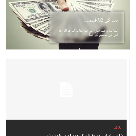
دنیا کی 92 فیصد...
دنیا تیزی سے بدل رہی ہے۔ دولت کے مراکز اور
اس کی تقسیم کے انداز...
بلاگ
شادی، خواب اور حقیقت کے درمیان پِستا ہوا رشتہ