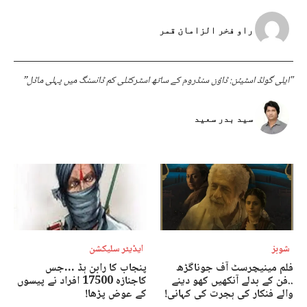
راو فخر الزامان قمر
"ایلی گولڈ اسٹیئن: ڈاؤن سنڈروم کے ساتھ اسٹرکٹلی کم ڈانسنگ میں پہلی ماڈل”
سید بدر سعید
شوبز
ایڈیٹر سلیکشن
فلم مینیچرسٹ آف جوناگڑھ
پنجاب کا رابن ہڈ …جس
..فن کے بدلے آنکھیں کھو دینے
کاجنازہ 17500 افراد نے پیسوں
والے فنکار کی ہجرت کی کہانی!
کے عوض پڑھا!