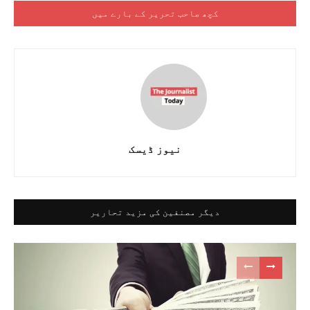
کچھ صاحب تحریر کے بارے میں
نیوز ڈیسک
دیگر مصنفین کی مزید تحاریر