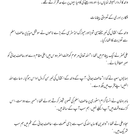
والد کا کردار ہمیشہ نمایاں رہا، اور وہ بیٹے کی کامیابیوں پر بے حد فخر کرتے تھے۔
فنکار برادری کے تعزیتی پیغامات
والد کے انتقال کی خبر سنتے ہی شوبز اور میوزک انڈسٹری کے بڑے ناموں نے سوشل میڈیا پر عاطف اسلم
سے تعزیت کا اظہار کیا۔
علی ظفر نے ایک پیغام میں لکھا: "اللہ تعالیٰ مرحوم کو جنت الفردوس میں اعلیٰ مقام دے اور عاطف بھائی کو
صبر عطا فرمائے۔”
ہمایوں سعید نے کہا: "عاطف بھائی، آپ کے والد کے انتقال کی خبر سن کر دل اداس ہو گیا۔ دعا ہے اللہ
انہیں اپنے قرب میں جگہ دے۔”
ماہرہ خان نے انسٹاگرام اسٹوری پر عاطف اسلم کی تصویر شیئر کرتے ہوئے لکھا: "میرے دوست، اس
کڑے وقت میں آپ اکیلے نہیں، ہم سب آپ کے ساتھ ہیں۔”
سجاد علی نے لکھا: "والدین کا سایہ اللہ کی سب سے بڑی نعمت ہے، عاطف بھائی کے غم میں ہم سب
شریک ہیں۔”