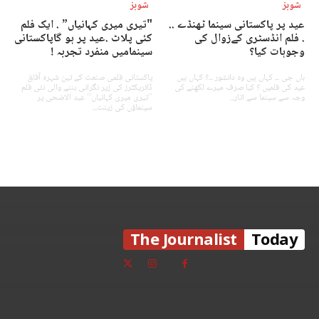
شوبز
شوبز
عید پر پاکستانی سینما ٹھنڈے ..
"تیری میری کہانیاں” . ایک فلم
. فلم انڈسٹری کےزوال کی
کئی پلاٹ .عید پر ہو گاپاکستانی
وجوہات کیا؟
سینمامیں منفرد تجربہ !
ہاں جی ۔۔ کہاں ہیں وہ دانشور ۔۔؟ کہاں ہیں
پاکستانی فلمی صنعت کے تین شہرہ آفاق
عید کی فلمیں ؟ کیا صرف میرے لکھنے کی
ڈائریکٹرز کی زیر نگرانی بننے والی نئی فلم
وجہ سے سینما سے اتار...
”تیری میری کہانیاں“ عید الاضحی پر
سینماؤں کی زینت...
The Journalist
Today