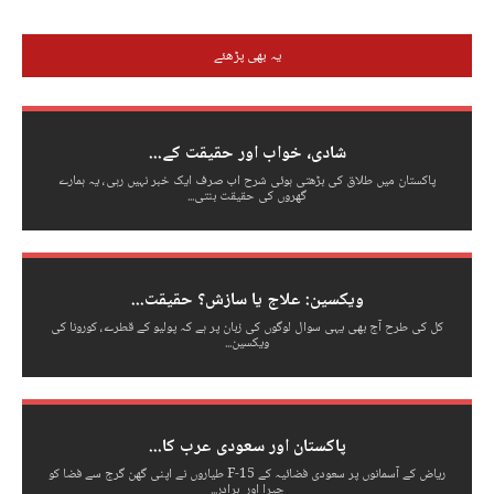
یہ بھی پڑھئے
شادی، خواب اور حقیقت کے...
پاکستان میں طلاق کی بڑھتی ہوئی شرح اب صرف ایک خبر نہیں رہی، یہ ہمارے
گھروں کی حقیقت بنتی...
ویکسین: علاج یا سازش؟ حقیقت...
کل کی طرح آج بھی یہی سوال لوگوں کی زبان پر ہے کہ پولیو کے قطرے، کورونا کی
ویکسین...
پاکستان اور سعودی عرب کا...
ریاض کے آسمانوں پر سعودی فضائیہ کے F-15 طیاروں نے اپنی گھن گرج سے فضا کو
چیرا اور برادر...