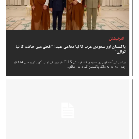
انٹرنیشنل
پاکستان اور سعودی عرب کا نیا دفاعی عہد! "خطے میں طاقت کا نیا
توازن”
ریاض کے آسمانوں پر سعودی فضائیہ کے F-15 طیاروں نے اپنی گھن گرج سے فضا کو
چیرا اور برادر ملک پاکستان کے وزیر اعظم...