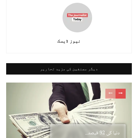
نیوز ڈیسک
دیگر مصنفین کی مزید تحاریر
دنیا کی 92 فیصد...