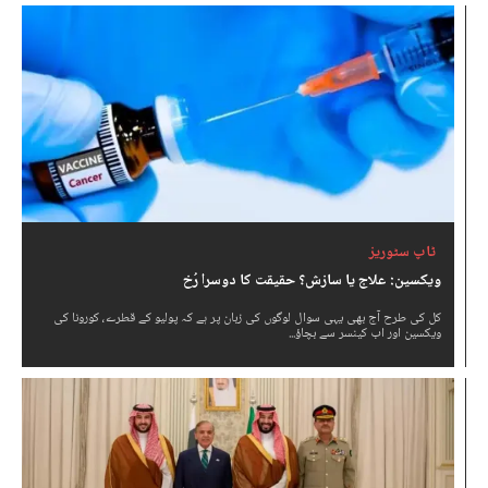
ٹاپ سٹوریز
ویکسین: علاج یا سازش؟ حقیقت کا دوسرا رُخ
کل کی طرح آج بھی یہی سوال لوگوں کی زبان پر ہے کہ پولیو کے قطرے، کورونا کی
ویکسین اور اب کینسر سے بچاؤ...