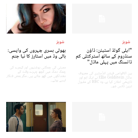
شوبز
شوبز
"ایلی گولڈ اسٹیئن: ڈاؤن
بھولی بسری چہروں کی واپسی:
سنڈروم کے ساتھ اسٹرکٹلی کم
بالی وڈ میں اسٹارز کا نیا جنم
ڈانسنگ میں پہلی ماڈل”
ممبئی کی چمکتی روشنیوں اور کیمرے کی
چمک دمک میں کچھ چہرے وقت کے
بین الاقوامی فیشن انڈسٹری کی معروف
دھندلکوں میں کھو جاتے ہیں، مگر بعض فنکار
ماڈل Ellie Goldstein نے ایک اہم اور
ایسے ہوتے...
تاریخی اعلان کیا ہے۔ وہ BBC کے مقبول
ترین ڈانس شو...