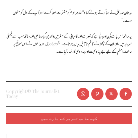
عدنان صدیقی نے دعا کرتے ہوئے کہا: "اللہ مرحوم کو مغفرت عطا کرے اور آپ کے دل کو سکون
دے۔”
یہ سانحہ اس بات کی یاد دہانی ہے کہ شہرت اور کامیابی کے سفر میں والدین کی دعائیں اور ساتھ سب سے قیمتی
سرمایہ ہیں، اور ان کے بچھڑنے کا غم ناقابلِ بیان ہوتا ہے۔ شوبز برادری اور مداحوں نے اس موقع پر
عاطف اسلم کے لیے بے پناہ محبت اور ہمدردی کا اظہار کیا ہے۔
Copyright © The Journalist
Today
کچھ صاحب تحریر کے بارے میں