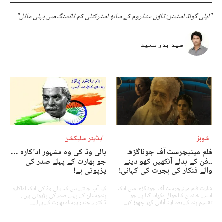
"ایلی گولڈ اسٹیئن: ڈاؤن سنڈروم کے ساتھ اسٹرکٹلی کم ڈانسنگ میں پہلی ماڈل”
سید بدر سعید
شوبز
ایڈیٹر سلیکشن
فلم مینیچرسٹ آف جوناگڑھ
بالی وڈ کی وہ مشہور اداکارہ …
..فن کے بدلے آنکھیں کھو دینے
جو بھارت کے پہلے صدر کی
والے فنکار کی ہجرت کی کہانی!
پڑپوتی ہے!
شارٹ فلم مینیچرسٹ آف جوناگڑھ میں ایک
کیا آپ جانتے ہیں کہ بالی وڈ کی ایک اداکارہ
ایسے خاندان کااحوال دکھایا گیا ہے جو
ہندوستان کے پہلے صدر کی پڑپوتی ہیں .
تقسیم ہند کے بعد اپنا آبائی گھر چھوڑ کر...
ڈاکٹر راجندر پرساد بھارت کے پہلے...