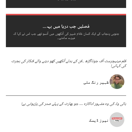
فصلیں جب دریا میں بہہ...
جنوبی پنجاب کے ایک کسان غلام شبیر کی آنکھوں میں آنسو تھے جب اس نے کہا کہ
میرے سامنے...
فلم مینیچرسٹ آف جوناگڑھ ..فن کے بدلے آنکھیں کھو دینے والے فنکار کی ہجرت
کی کہانی!
ظہیر رنگ علی
بالی وڈ کی وہ مشہور اداکارہ … جو بھارت کے پہلے صدر کی پڑپوتی ہے!
نیوز ڈیسک