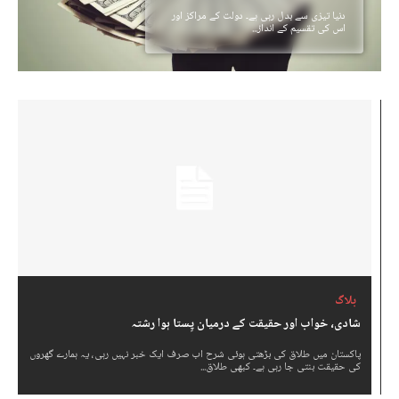
دنیا تیزی سے بدل رہی ہے۔ دولت کے مراکز اور
اس کی تقسیم کے انداز...
بلاگ
شادی، خواب اور حقیقت کے درمیان پِستا ہوا رشتہ
پاکستان میں طلاق کی بڑھتی ہوئی شرح اب صرف ایک خبر نہیں رہی، یہ ہمارے گھروں
کی حقیقت بنتی جا رہی ہے۔ کبھی طلاق...