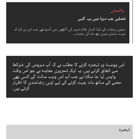
پاکستان
فصلیں جب دریا میں بہہ گئیں
جنوبی پنجاب کے ایک کسان غلام شبیر کی آنکھوں میں آنسو تھے جب اس نے کہا کہ
میرے سامنے میری چھ ماہ کی محنت...
اس پوسٹ پر تبصرہ کرنے کا مطلب ہے کہ آپ سروس کی شرائط
سے اتفاق کرتے ہیں۔ یہ ایک تحریری معاہدہ ہے جو اس وقت
واپس لیا جا سکتا ہے جب آپ اس ویب سائٹ کے کسی بھی
حصے کے ساتھ بات چیت کرنے کے لیے اپنی رضامندی کا اظہار
کرتے ہیں۔
جواب چھوڑ دیں