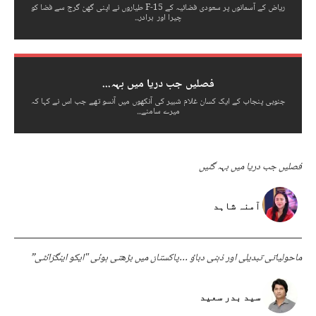
ریاض کے آسمانوں پر سعودی فضائیہ کے F-15 طیاروں نے اپنی گھن گرج سے فضا کو
چیرا اور برادر...
فصلیں جب دریا میں بہہ...
جنوبی پنجاب کے ایک کسان غلام شبیر کی آنکھوں میں آنسو تھے جب اس نے کہا کہ
میرے سامنے...
فصلیں جب دریا میں بہہ گئیں
آمنہ شاہد
ماحولیاتی تبدیلی اور ذہنی دباؤ …پاکستان میں بڑھتی ہوئی "ایکو اینگزائٹی”
سید بدر سعید