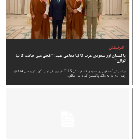
انٹرنیشنل
پاکستان اور سعودی عرب کا نیا دفاعی عہد! "خطے میں طاقت کا نیا
توازن”
ریاض کے آسمانوں پر سعودی فضائیہ کے F-15 طیاروں نے اپنی گھن گرج سے فضا کو
چیرا اور برادر ملک پاکستان کے وزیر اعظم...