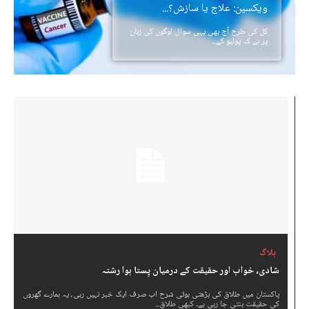
ویکسین: علاج یا سازش؟...
کل کی طرح آج بھی یہی سوال لوگوں کی زبان
پر ہے کہ پولیو کے...
بلاگ
شادی، خواب اور حقیقت کے درمیان پِستا ہوا رشتہ
پاکستان میں طلاق کی بڑھتی ہوئی شرح اب صرف ایک خبر نہیں رہی، یہ ہمارے گھروں
کی حقیقت بنتی جا رہی ہے۔ کبھی طلاق...