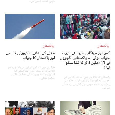
کبھی شدید گرمی کی...
پاکستان
پاکستان
کمر توڑ مہنگائی میں نئے کپڑے
خطے کے بدلتے سکیورٹی تقاضے
خواب ہوئے … پاکستانی تاجروں
اور پاکستان کا جواب
نے 511ملین ڈالر کا لنڈا منگوا
لیا !
دنیا بھر میں عسکری توازن اس بات پر قائم
رہتا ہے کہ ہر ملک اپنی جغرافیائی اور
اسٹریٹیجک ضروریات کے مطابق دفاعی
پاکستان کے بازاروں میں اب نئے کپڑوں کی
حکمتِ عملی...
خوشبو کم اور پرانے کپڑوں کی مخصوص
بساند زیادہ محسوس ہونے لگی ہے۔ یہ منظر
صرف...