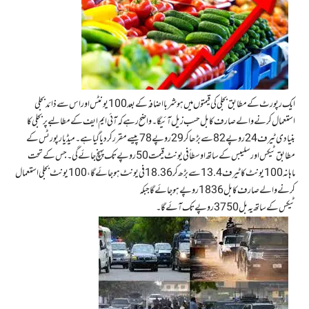
ایک رپورٹ کے مطابق بجلی کی قیمتوں میں ہوشربا اضافہ کے بعد 100 یونٹس اوراس سے ذائد بجلی
استعمال کرنے والے صارف کا بل حسب زیل آئیگا۔واضح رہے کہ آئی ایم ایف کے مطالبے پر بجلی کا
بنیادی ٹیرف 24 روپے 82 سےبڑھا کر29 روپے78 پیسے مقرر کردیا گیا ہے۔میڈیا رپورٹس کے
مطابق ٹیکس اور سلیبس کے ساتھ اوسطاً فی یونٹ قیمت 50 روپے تک پہنچ جائے گی۔ جس کے تحت
ماہانہ 100 یونٹ کا ٹیرف 13.4 سے بڑھ کر 18.36 فی یونٹ ہو جائے گا ، 100 یونٹ بجلی استعمال
کرنے والے صارف کا بل 1836روپے ہو جائے گا جبکہ
ٹیکس کے ساتھ یہ بل 3750 روپے تک آئے گا ۔