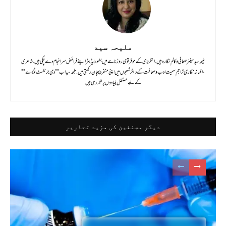
ملیحہ سید
ملیحہ سید سینئر صحافی و کالم نگارہ ہیں . انگریزی کے موقر قومی روزنامے میں بطور ایڈیٹر اپنے فرائض سر انجام دے چکی ہیں . شاعری
، افسانہ نگاری تراجم سمیت ادب و صحافت کے دیگر شعبوں میں اپنی منفرد پہچان رکھتی ہیں . ملیحہ سید اب ""دی جرنلسٹ ٹوڈے""
کے لیے مستقل بنیادوں پر لکھ رہی ہیں
دیگر مصنفین کی مزید تحاریر