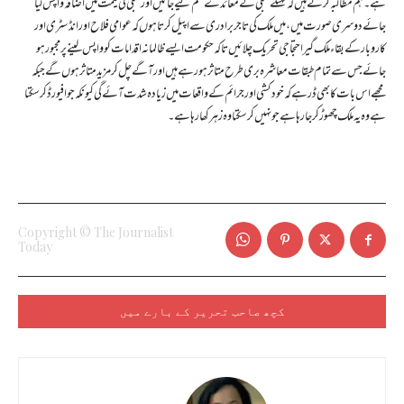
ہے۔ ہم مطالبہ کرتے ہیں کہ مہنگے بجلی کے معائدے ختم کیے جائیں اور بجلی کی قیمت میں اضافہ واپس لیا
جائے دوسری صورت میں ، میں ملک کی تاجر برادری سے اپیل کرتا ہوں کہ عوامی فلاح اور انڈسٹری اور
کاروبار کے بقاء ملک گیر احتجاجی تحریک چلائیں تاکہ حکومت ایسے ظالمانہ اقدامات کو واپس لینے پر مجبور ہو
جائے جس سے تمام طبقات معاشرہ بری طرح متاثر ہو رہے ہیں اور آگے چل کر مزید متاثر ہوں گے جبکہ
مجھے اس بات کا بھی ڈر ہے کہ خودکشی اور جرائم کے واقعات میں زیادہ شدت آئے گی کیونکہ جو افیورڈ کر سکتا
ہے وہ یہ ملک چھوڑ کر جا رہا ہے جو نہیں کر سکتا وہ زہر کھا رہا ہے ۔
Copyright © The Journalist
Today
کچھ صاحب تحریر کے بارے میں