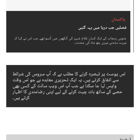
پاکستان
فصلیں جب دریا میں بہہ گئیں
جنوبی پنجاب کے ایک کسان غلام شبیر کی آنکھوں میں آنسو تھے جب اس نے کہا کہ
میرے سامنے میری چھ ماہ کی محنت...
اس پوسٹ پر تبصرہ کرنے کا مطلب ہے کہ آپ سروس کی شرائط
سے اتفاق کرتے ہیں۔ یہ ایک تحریری معاہدہ ہے جو اس وقت
واپس لیا جا سکتا ہے جب آپ اس ویب سائٹ کے کسی بھی
حصے کے ساتھ بات چیت کرنے کے لیے اپنی رضامندی کا اظہار
کرتے ہیں۔
جواب چھوڑ دیں