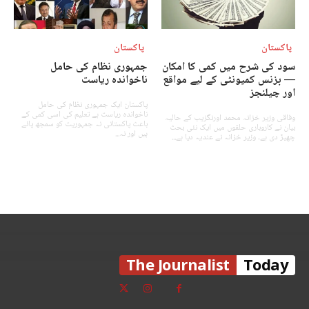
پاکستان
پاکستان
سود کی شرح میں کمی کا امکان
جمہوری نظام کی حامل
— بزنس کمیونٹی کے لیے مواقع
ناخواندہ ریاست
اور چیلنجز
پاکستان ایک جمہوری نظام کی حامل
ناخواندہ ریاست ہے تعلیم کی اسی کمی کے
وفاقی وزیر خزانہ محمد اورنگزیب کے حالیہ
باعث پاکستانی نہ جمہوریت کو سمجھ پائے
بیان نے کاروباری حلقوں میں ایک نئی بحث
ہیں اور نہ...
چھیڑ دی ہے۔ وزیر خزانہ نے عندیہ دیا ہے...
The Journalist
Today