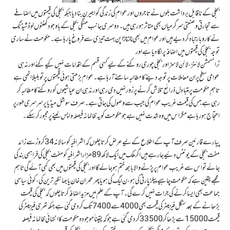
بجلی کے ناقابل برداشت بلوں نے تاجروں اور عوام کی زندگی کو اجیرن بنا دیا جبکہ بجلی کی قیمتوں میں اضافے
سے تجارتی و صنعتی سرگرمیاں بھی متاثر ہو رہی ہیں۔دوسری جانب مہنگی بجلی کے باوجود گھنٹوں لوڈشیڈنگ
نے کاروبار تباہ کر دیے ہیں اور عوام میں بھی چڑچڑا پن بہت تیزی سے فروغ پا رہا ہے ۔ حکومت نے ساری
توجہ بجلی کی قیمتوں میں اضافہ پر لگا دیا ہے اور
ٹرانسمشن لائنز ، لائن لاسز اور بجلی چوری روکنے کے لیے کسی قسم کے اقدامات نہیں کیے گئے اور نہ ہی
عوامی سطح پر ان معاملات پر توجہ دینے کا مطالبہ سامنے آ رہا ہے ۔ عوام بڑھتی ہوئی قیمتوں پر تو بلبلا اٹھی ہے
تاہم حکومت پر متبادل ذرائع تلاش کرنے پر زور نہیں دی رہی اور نہ ہی ان عیاشیوں کو روکنے کا مطالبہ کر
رہی ہے جس کی قیمت غریب عوام کی جیب سے وصول کی جاتی ہے ۔ صرف سوشل میڈیا پر سرسری طور پر
احتجاج ہو رہا ہے مگر اس میں وہ شدت نہیں ہے جو حکومت کو یہ ظالمانہ فیصلہ واپس لینے پر مجبور کر سکے ۔
پیارے قارئین صرف آپ کے اطلاع کے لیے عرض کرتا چلوں کہ اشرافیہ کو سالانہ 34 کروڑ سے زائد
مفت بجلی کے یونٹس دئیے جا رہے ہیں اگر ملک میں ایک لاکھ 89 ھزار اشرافیہ کو مفت بجلی کی فراہمی بند کی
جائے تو اس سے غریب عوام پر پڑنے والا باجھ ختم ہو جائے گا اور بجلی کی قیمتوں میں بھی کمی آئے گی تاہم
مجھے یقین ہے کہ حکومت چاہیے پپلز پارٹی کی ہو، ن لیگ کی ہو یا پھر عمران خان یا جہانگیر ترین کی ، کوئی سیاسی
جماعت بھی ایسا کرنے کی جرات نہیں کرے گی۔آپ کے علم میں مزید اضافہ کرتا چلوں کہ بجلی کی قیمت
بڑھانے کے بعد سنگل فیز میٹر کی قیمت بھی 4000 سے 7400 تک کر دی گئی ہے جںکہ تھری فیز میٹر کی
قیمت 15000 سے بڑھا کر 33500 کر دی گئی ہے جو کہ یقیناً موجودہ حکومت کا انتہائی ظالمانہ فیصلہ