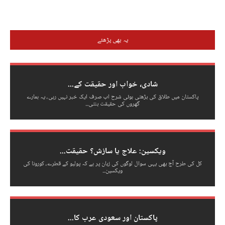
یہ بھی پڑھئے
شادی، خواب اور حقیقت کے...
پاکستان میں طلاق کی بڑھتی ہوئی شرح اب صرف ایک خبر نہیں رہی، یہ ہمارے
گھروں کی حقیقت بنتی...
ویکسین: علاج یا سازش؟ حقیقت...
کل کی طرح آج بھی یہی سوال لوگوں کی زبان پر ہے کہ پولیو کے قطرے، کورونا کی
ویکسین...
پاکستان اور سعودی عرب کا...