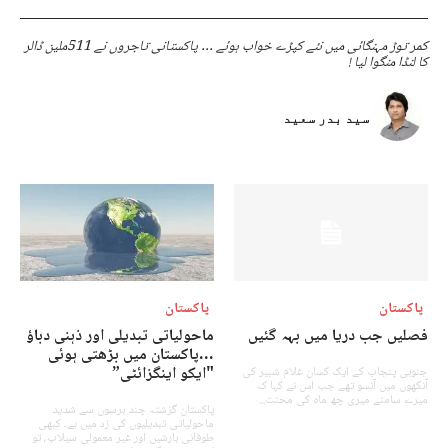
کمر توڑ مہنگائی میں نئے کپڑے خواب ہوئے … پاکستانی تاجروں نے 511ملین ڈالر
کا لنڈا منگوا لیا !
سید بدر سعید
پاکستان
پاکستان
فصلیں جب دریا میں بہہ گئیں
ماحولیاتی تبدیلی اور ذہنی دباؤ
…پاکستان میں بڑھتی ہوئی
"ایکو اینگزائٹی”
جنوبی پنجاب کے ایک کسان غلام شبیر کی
آنکھوں میں آنسو تھے جب اس نے کہا کہ
میرے سامنے میری چھ ماہ کی محنت...
پاکستان گزشتہ چند برسوں سے شدید
ماحولیاتی تبدیلیوں کی زد میں ہے۔ کبھی
طوفانی بارشیں اور غیر معمولی سیلاب، تو